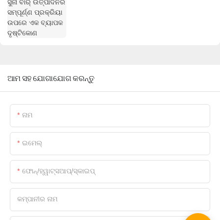
ଆମ ସହ ଯୋଗାଯୋଗ କରନ୍ତୁ
ନାମ
ଇମେଲ୍
ଫୋନ୍/ହ୍ୱାଟ୍ସଆପ୍/ସ୍କାଇପ୍
କମ୍ପାନୀର ନାମ