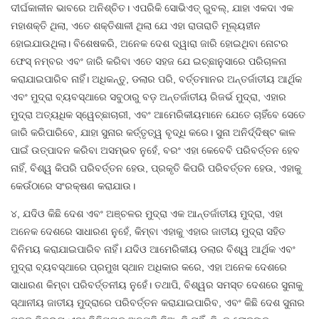
ଦୀର୍ଘକାଳୀନ ଭାବରେ ଅନିଶ୍ଚିତ। ଏପରିକି ସୋଭିଏତ୍ ରୁବଲ୍, ଯାହା ଏକଦା ଏକ
ମହାଶକ୍ତି ଥିଲା, ଏତେ ଶକ୍ତିଶାଳୀ ଥିଲା ଯେ ଏହା ରାତାରାତି ମୂଲ୍ୟହୀନ
ହୋଇଯାଉଥିଲା। ବିଶେଷକରି, ଅନେକ ଦେଶ ଦ୍ୱାରା ଜାରି ହୋଇଥିବା ନୋଟର
ଫେସ୍ ନମ୍ବର ଏବଂ ଜାରି କରିବା ଏତେ ସହଜ ଯେ ଇଚ୍ଛାନୁସାରେ ପରିଚାଳନା
କରାଯାଇପାରିବ ନାହିଁ। ଅଧିକନ୍ତୁ, ଡଲାର ପରି, ବର୍ତ୍ତମାନର ଅନ୍ତର୍ଜାତୀୟ ଆର୍ଥିକ
ଏବଂ ମୁଦ୍ରା ବ୍ୟବସ୍ଥାରେ ସବୁଠାରୁ ବଡ଼ ଅନ୍ତର୍ଜାତୀୟ ରିଜର୍ଭ ମୁଦ୍ରା, ଏହାର
ମୁଦ୍ରା ଅତ୍ୟଧିକ ସ୍ୱେଚ୍ଛାଚାରୀ, ଏବଂ ଆମେରିକୀୟମାନେ ଯେତେ ଚାହିଁବେ ସେତେ
ଜାରି କରିପାରିବେ, ଯାହା ସୁନାର କର୍ତ୍ତୃତ୍ୱ ବୃଦ୍ଧି କରେ। ସୁନା ଅନିର୍ଦ୍ଦିଷ୍ଟ କାଳ
ପାଇଁ ଉତ୍ପାଦନ କରିବା ଅସମ୍ଭବ ନୁହେଁ, ବରଂ ଏହା କେବେବି ପରିବର୍ତ୍ତନ ହେବ
ନାହିଁ, ବିଶ୍ୱ କିପରି ପରିବର୍ତ୍ତନ ହେଉ, ପ୍ରକୃତି କିପରି ପରିବର୍ତ୍ତନ ହେଉ, ଏହାକୁ
କେଉଁଠାରେ ସଂରକ୍ଷଣ କରାଯାଉ।
୪, ଯଦିଓ କିଛି ଦେଶ ଏବଂ ଅଞ୍ଚଳର ମୁଦ୍ରା ଏକ ଆନ୍ତର୍ଜାତୀୟ ମୁଦ୍ରା, ଏହା
ଅନେକ ଦେଶରେ ସାଧାରଣ ନୁହେଁ, କିମ୍ବା ଏହାକୁ ଏହାର ଜାତୀୟ ମୁଦ୍ରା ସହିତ
ବିନିମୟ କରାଯାଇପାରିବ ନାହିଁ। ଯଦିଓ ଆମେରିକୀୟ ଡଲାର ବିଶ୍ୱ ଆର୍ଥିକ ଏବଂ
ମୁଦ୍ରା ବ୍ୟବସ୍ଥାରେ ପ୍ରମୁଖ ସ୍ଥାନ ଅଧିକାର କରେ, ଏହା ଅନେକ ଦେଶରେ
ସାଧାରଣ କିମ୍ବା ପରିବର୍ତ୍ତନୀୟ ନୁହେଁ। ତଥାପି, ବିଶ୍ୱର ସମସ୍ତ ଦେଶରେ ସୁନାକୁ
ସ୍ଥାନୀୟ ଜାତୀୟ ମୁଦ୍ରାରେ ପରିବର୍ତ୍ତନ କରାଯାଇପାରିବ, ଏବଂ କିଛି ଦେଶ ସୁନାର