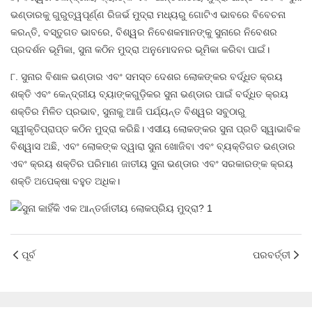
ଭଣ୍ଡାରକୁ ଗୁରୁତ୍ୱପୂର୍ଣ୍ଣ ରିଜର୍ଭ ମୁଦ୍ରା ମଧ୍ୟରୁ ଗୋଟିଏ ଭାବରେ ବିବେଚନା
କରନ୍ତି, ବସ୍ତୁଗତ ଭାବରେ, ବିଶ୍ୱର ନିବେଶକମାନଙ୍କୁ ସୁନାରେ ନିବେଶର
ପ୍ରଦର୍ଶନ ଭୂମିକା, ସୁନା କଠିନ ମୁଦ୍ରା ଅନୁମୋଦନର ଭୂମିକା କରିବା ପାଇଁ।
୮. ସୁନାର ବିଶାଳ ଭଣ୍ଡାର ଏବଂ ସମସ୍ତ ଦେଶର ଲୋକଙ୍କର ବର୍ଦ୍ଧିତ କ୍ରୟ
ଶକ୍ତି ଏବଂ କେନ୍ଦ୍ରୀୟ ବ୍ୟାଙ୍କଗୁଡ଼ିକର ସୁନା ଭଣ୍ଡାର ପାଇଁ ବର୍ଦ୍ଧିତ କ୍ରୟ
ଶକ୍ତିର ମିଳିତ ପ୍ରଭାବ, ସୁନାକୁ ଆଜି ପର୍ଯ୍ୟନ୍ତ ବିଶ୍ୱର ସବୁଠାରୁ
ସ୍ୱୀକୃତିପ୍ରାପ୍ତ କଠିନ ମୁଦ୍ରା କରିଛି। ଏସୀୟ ଲୋକଙ୍କର ସୁନା ପ୍ରତି ସ୍ୱାଭାବିକ
ବିଶ୍ୱାସ ଅଛି, ଏବଂ ଲୋକଙ୍କ ଦ୍ୱାରା ସୁନା ଖୋଜିବା ଏବଂ ବ୍ୟକ୍ତିଗତ ଭଣ୍ଡାର
ଏବଂ କ୍ରୟ ଶକ୍ତିର ପରିମାଣ ଜାତୀୟ ସୁନା ଭଣ୍ଡାର ଏବଂ ସରକାରଙ୍କ କ୍ରୟ
ଶକ୍ତି ଅପେକ୍ଷା ବହୁତ ଅଧିକ।
ପୂର୍ବ
ପରବର୍ତ୍ତୀ