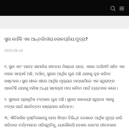
ସୁନା କାହିଁକି ଏକ ଆନ୍ତର୍ଜାତୀୟ ଲୋକପ୍ରିୟ ମୁଦ୍ରା?
2023-09-18
୧, ସୁନା ଏବଂ ମାନବ ସାମାଜିକ ଜୀବନର ମିଶ୍ରଣ ପରେ, ଏହାର ଅର୍ଥନୀତି ସହିତ ଏକ
ମହାନ ସମ୍ପର୍କ ଅଛି, ଅର୍ଥାତ୍, ସୁନାର ଆର୍ଥିକ ଗୁଣ ଅଛି ଯାହାକୁ ଦୂର କରିବା
କଷ୍ଟକର। ସୁନା ଧୀରେ ଧୀରେ ଆର୍ଥିକ ମୂଲ୍ୟର ମାପକାଠିରେ ଏକ ସ୍ଥିରାଙ୍କ
ପାଲଟିଛି ଯାହାକୁ ମଣିଷ ଅନ୍ୟ ସାମଗ୍ରୀ ମାପ କରିବା ପାଇଁ ବ୍ୟବହାର କରେ।
୨. ସୁନାରେ ପ୍ରାକୃତିକ ଟଙ୍କାର ଗୁଣ ଅଛି। ସୁନାର କାଳଜୟୀ ସ୍ଥିରତା ଏହାକୁ
ଟଙ୍କା ପାଇଁ ସର୍ବୋତ୍ତମ କଞ୍ଚାମାଲ କରିଥାଏ।
୩, ଐତିହାସିକ ଦୃଷ୍ଟିକୋଣରୁ ହେଉ କିମ୍ବା ବିଭିନ୍ନ ଦେଶରେ ଆର୍ଥିକ ମୁଦ୍ରା ଜାରି
କରିବାର ବର୍ତ୍ତମାନର ପରିସ୍ଥିତିରୁ, ଯେକୌଣସି ଦେଶର ନୋଟର ଜୀବନକାଳ