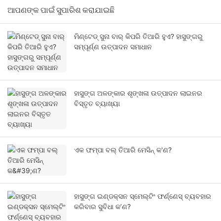
ଆପଣଙ୍କ ପାଇଁ ସୁପାରିଶ କରାଯାଇଛି
ମିଣ୍ଟେଡ୍ ସୁନା ବାର୍ କିପରି ତିଆରି ହୁଏ? ହାସୁଙ୍ଗରୁ
ସମ୍ପୂର୍ଣ୍ଣ ଉତ୍ପାଦନ ସମାଧାନ
ହାସୁଙ୍ଗ ଅଳଙ୍କାର ଶୃଙ୍ଖଳା ଉତ୍ପାଦନ ଲାଇନର
ବିସ୍ତୃତ ବ୍ୟାଖ୍ୟା
ଏକ ଫମ୍ପା ବଲ୍ ତିଆରି ମେସିନ୍ କ'ଣ?
ହାସୁଙ୍ଗ ଇଣ୍ଡକ୍ସନ ସ୍ମେଲ୍ଟିଂ ଫର୍ଣ୍ଣେସ୍ ବ୍ୟବହାର
କରିବାର ସୁବିଧା କ’ଣ?