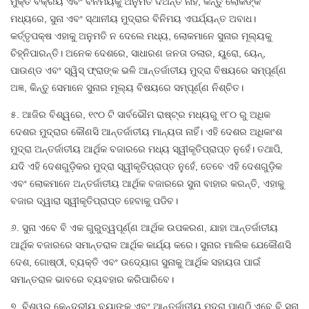
ମୁକ୍ତ ବିକ୍ରୟ ଏବଂ ବିନିମୟକୁ ଅନୁମତି ଦିଅନ୍ତି ନାହିଁ, କିନ୍ତୁ ଲୋକଙ୍କ
ମଧ୍ୟରେ, ସୁନା ଏବଂ ସ୍ଥାନୀୟ ମୁଦ୍ରାର ବିନିମୟ ଏପର୍ଯ୍ୟନ୍ତ ଅବାଧ।
କର୍ତ୍ତୃପକ୍ଷ ଏହାକୁ ଅନୁମତି ନ ଦେଲେ ମଧ୍ୟ, ଲୋକମାନେ ସୁନାର ମୂଲ୍ୟକୁ
ଚିହ୍ନିପାରନ୍ତି। ଅନେକ ଦେଶରେ, ସାଧାରଣ ଜନତା ଡଲାର, ୟୁରୋ, ୟେନ୍,
ପାଉଣ୍ଡ ଏବଂ ସ୍ୱିସ୍ ଫ୍ରାଙ୍କ ଭଳି ଆନ୍ତର୍ଜାତୀୟ ମୁଦ୍ରା ବିଷୟରେ ସମ୍ପୂର୍ଣ୍ଣ
ଅଜ୍ଞ, କିନ୍ତୁ ସେମାନେ ସୁନାର ମୂଲ୍ୟ ବିଷୟରେ ସମ୍ପୂର୍ଣ୍ଣ ନିଶ୍ଚିତ।
୫. ଆଜିର ବିଶ୍ୱରେ, ୧୯୦ ଟି ସାର୍ବଭୌମ ରାଷ୍ଟ୍ର ମଧ୍ୟରୁ ୧୮୦ ରୁ ଅଧିକ
ଦେଶର ମୁଦ୍ରାର କୌଣସି ଆନ୍ତର୍ଜାତୀୟ ମାନ୍ୟତା ନାହିଁ। ଏହି ଦେଶର ଅଧିକାଂଶ
ମୁଦ୍ରା ଅନ୍ତର୍ଜାତୀୟ ଆର୍ଥିକ ବଜାରରେ ମଧ୍ୟ ସ୍ୱୀକୃତିପ୍ରାପ୍ତ ନୁହେଁ। ତଥାପି,
ଯଦି ଏହି ଦେଶଗୁଡ଼ିକର ମୁଦ୍ରା ସ୍ୱୀକୃତିପ୍ରାପ୍ତ ନୁହେଁ, ତେବେ ଏହି ଦେଶଗୁଡ଼ିକ
ଏବଂ ଲୋକମାନେ ଅନ୍ତର୍ଜାତୀୟ ଆର୍ଥିକ ବଜାରରେ ସୁନା ବାହାର କରନ୍ତି, ଏହାକୁ
ବଜାର ଦ୍ୱାରା ସ୍ୱୀକୃତିପ୍ରାପ୍ତ ହେବାକୁ ପଡିବ।
୬. ସୁନା ଏବେ ବି ଏକ ଗୁରୁତ୍ୱପୂର୍ଣ୍ଣ ଆର୍ଥିକ ଉପକରଣ, ଯାହା ଆନ୍ତର୍ଜାତୀୟ
ଆର୍ଥିକ ବଜାରରେ ସମାନ୍ତରାଳ ଆର୍ଥିକ କାର୍ଯ୍ୟ କରେ। ସୁନାର ମାଲିକ ଯେକୌଣସି
ଦେଶ, ଗୋଷ୍ଠୀ, ବ୍ୟକ୍ତି ଏବଂ ଉଦ୍ୟୋଗ ସୁନାକୁ ଆର୍ଥିକ ସହାୟତା ପାଇଁ
ସମାନ୍ତରାଳ ଭାବରେ ବ୍ୟବହାର କରିପାରିବେ।
୭, ବିଶ୍ୱର କେନ୍ଦ୍ରୀୟ ବ୍ୟାଙ୍କ ଏବଂ ଆନ୍ତର୍ଜାତୀୟ ମୁଦ୍ରା ପାଣ୍ଠି ଏବେ ବି ସୁନା