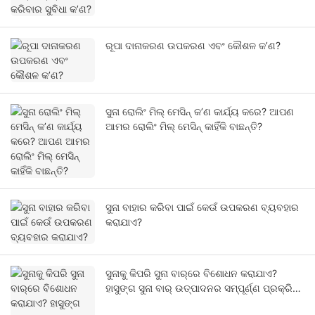
ରୂପା ଦାନାକରଣ ଉପକରଣ ଏବଂ କୌଶଳ କ’ଣ?
ସୁନା ରୋଲିଂ ମିଲ୍ ମେସିନ୍ କ’ଣ କାର୍ଯ୍ୟ କରେ? ଆପଣ
ଆମର ରୋଲିଂ ମିଲ୍ ମେସିନ୍ କାହିଁକି ବାଛନ୍ତି?
ସୁନା ବାହାର କରିବା ପାଇଁ କେଉଁ ଉପକରଣ ବ୍ୟବହାର
କରାଯାଏ?
ସୁନାକୁ କିପରି ସୁନା ବାର୍‌ରେ ବିଶୋଧନ କରାଯାଏ?
ହାସୁଙ୍ଗ ସୁନା ବାର୍ ଉତ୍ପାଦନର ସମ୍ପୂର୍ଣ୍ଣ ପ୍ରକ୍ରିୟା
ଉପରେ ଏକ ବ୍ୟାପକ ଦୃଷ୍ଟିକୋଣ