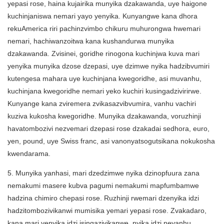
yepasi rose, haina kujairika munyika dzakawanda, uye haigone
kuchinjaniswa nemari yayo yenyika. Kunyangwe kana dhora
rekuAmerica riri pachinzvimbo chikuru muhurongwa hwemari
nemari, hachiwanzoitwa kana kushandurwa munyika
dzakawanda. Zvisinei, goridhe rinogona kuchinjwa kuva mari
yenyika munyika dzose dzepasi, uye dzimwe nyika hadzibvumiri
kutengesa mahara uye kuchinjana kwegoridhe, asi muvanhu,
kuchinjana kwegoridhe nemari yeko kuchiri kusingadzivirirwe.
Kunyange kana zviremera zvikasazvibvumira, vanhu vachiri
kuziva kukosha kwegoridhe. Munyika dzakawanda, voruzhinji
havatombozivi nezvemari dzepasi rose dzakadai sedhora, euro,
yen, pound, uye Swiss franc, asi vanonyatsogutsikana nokukosha
kwendarama.
5. Munyika yanhasi, mari dzedzimwe nyika dzinopfuura zana
nemakumi masere kubva pagumi nemakumi mapfumbamwe
hadzina chimiro chepasi rose. Ruzhinji rwemari dzenyika idzi
hadzitombozivikanwi mumisika yemari yepasi rose. Zvakadaro,
kana mari yenyika idzi isingazivikanwe, nyika idzi nevanhu