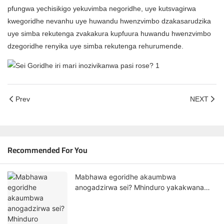
pfungwa yechisikigo yekuvimba negoridhe, uye kutsvagirwa
kwegoridhe nevanhu uye huwandu hwenzvimbo dzakasarudzika
uye simba rekutenga zvakakura kupfuura huwandu hwenzvimbo
dzegoridhe renyika uye simba rekutenga rehurumende.
Prev
NEXT
Recommended For You
Mabhawa egoridhe akaumbwa
anogadzirwa sei? Mhinduro yakakwana
yekugadzira kubva kuHasung