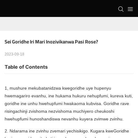
Sei Goridhe Iri Mari Inozivikanwa Pasi Rose?
2023-09-18
Table of Contents
1, mushure mekubatanidzwa kwegoridhe uye hupenyu
hwemagariro evanhu, ine hukama hukuru nehupfumi, kureva kuti,
goridhe ine unhu hwehupfumi hwakaoma kubvisa. Goridhe rave
risingachinji zvishoma nezvishoma muchiyero cheukoshi
hwehupfumi hunoshandiswa nevanhu kuyera zvimwe zvinhu.
2. Ndarama ine zvinhu zvemari yechisikigo. Kugara kweGoridhe