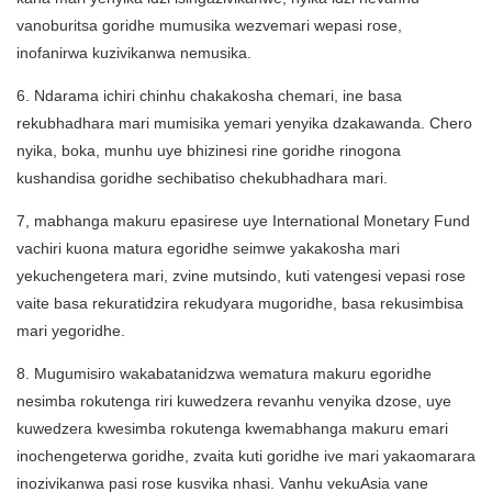
vanoburitsa goridhe mumusika wezvemari wepasi rose,
inofanirwa kuzivikanwa nemusika.
6. Ndarama ichiri chinhu chakakosha chemari, ine basa
rekubhadhara mari mumisika yemari yenyika dzakawanda. Chero
nyika, boka, munhu uye bhizinesi rine goridhe rinogona
kushandisa goridhe sechibatiso chekubhadhara mari.
7, mabhanga makuru epasirese uye International Monetary Fund
vachiri kuona matura egoridhe seimwe yakakosha mari
yekuchengetera mari, zvine mutsindo, kuti vatengesi vepasi rose
vaite basa rekuratidzira rekudyara mugoridhe, basa rekusimbisa
mari yegoridhe.
8. Mugumisiro wakabatanidzwa wematura makuru egoridhe
nesimba rokutenga riri kuwedzera revanhu venyika dzose, uye
kuwedzera kwesimba rokutenga kwemabhanga makuru emari
inochengeterwa goridhe, zvaita kuti goridhe ive mari yakaomarara
inozivikanwa pasi rose kusvika nhasi. Vanhu vekuAsia vane