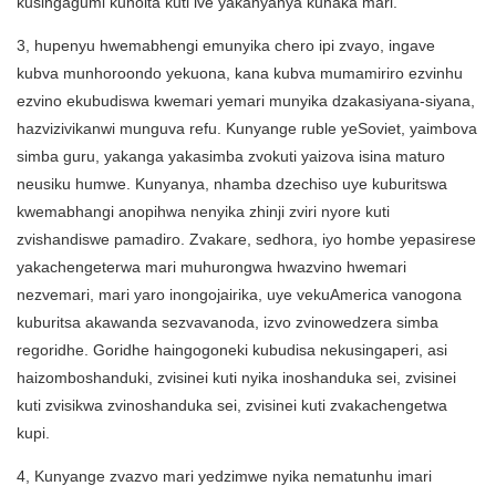
kusingagumi kunoita kuti ive yakanyanya kunaka mari.
3, hupenyu hwemabhengi emunyika chero ipi zvayo, ingave
kubva munhoroondo yekuona, kana kubva mumamiriro ezvinhu
ezvino ekubudiswa kwemari yemari munyika dzakasiyana-siyana,
hazvizivikanwi munguva refu. Kunyange ruble yeSoviet, yaimbova
simba guru, yakanga yakasimba zvokuti yaizova isina maturo
neusiku humwe. Kunyanya, nhamba dzechiso uye kuburitswa
kwemabhangi anopihwa nenyika zhinji zviri nyore kuti
zvishandiswe pamadiro. Zvakare, sedhora, iyo hombe yepasirese
yakachengeterwa mari muhurongwa hwazvino hwemari
nezvemari, mari yaro inongojairika, uye vekuAmerica vanogona
kuburitsa akawanda sezvavanoda, izvo zvinowedzera simba
regoridhe. Goridhe haingogoneki kubudisa nekusingaperi, asi
haizomboshanduki, zvisinei kuti nyika inoshanduka sei, zvisinei
kuti zvisikwa zvinoshanduka sei, zvisinei kuti zvakachengetwa
kupi.
4, Kunyange zvazvo mari yedzimwe nyika nematunhu imari