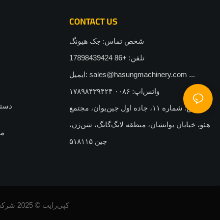
CONTACT US
شخص تماس: جک هیونگ
تلفن: +86 17898439424
sales@hasungmachinery.com‎‏‎ ...
ایمیل:
واتس‌اپ: ۰۰۸۶ ۱۷۸۹۸۴۳۹۴۲۴
دستگ
آدرس: شماره ۱۱، جاده اول جین‌یوان، مجتمع
هئو، خیابان یوانشان، منطقه لانگ‌گانگ، شن‌ژن،
ما
چین ۵۱۸۱۱۵
کپی‌رایت © 2025 شرکت فناوری تجهیزات فلزات گرانبهای شنژن هاسونگ |