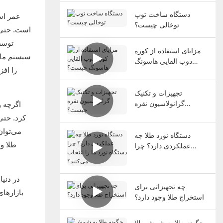
دستگاه ساخت توپ
توخالی چیست؟
است. حتی 
توسط 
مزایای استفاده از کوره
سیستم مالی
ذوب القایی هاسونگ
را افز
چیست؟
تجهیزات و تکنیک
گرانولاسیون نقره
چیست؟
کرد. حتی 
می‌توان
دستگاه نورد طلا چه
طلا و
عملکردی دارد؟ چرا
دستگاه نورد ما را انتخاب
می‌کنید؟
چه تجهیزاتی برای
بازارها
استخراج طلا وجود دارد؟
چگونه طلا به شمش طلا