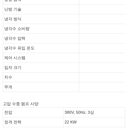
난방 기술
냉각 방식
냉각수 소비량
냉각수 압력
냉각수 유입 온도
제어 시스템
입자 크기
치수
무게
고압 수중 펌프 사양:
전압
380V, 50Hz, 3상
정격 전력
22 KW