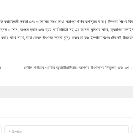
কে ব্যতিক্রমী দক্ষতা এবং গুণমানের সাথে আধা-সমাপ্ত পণ্যে রূপান্তর করে। ইস্পাত শিল্পের ব
 উন্নত গুণমান, অপচয় হ্রাস এবং ব্যয়-কার্যকারিতা সহ এর অনেক সুবিধার সাথে, ক্রমাগত ঢালাইকার
করার সাথে সাথে, তারা কেবল উৎপাদন ক্ষমতা বৃদ্ধি করবে না বরং ইস্পাত শিল্পের টেকসই উন্নয়
য
মেটাল পাউডার ওয়াটার অ্যাটোমাইজার: আপনার উৎপাদনের নির্ভুলতা এবং গুণমান উ
ইমেইল