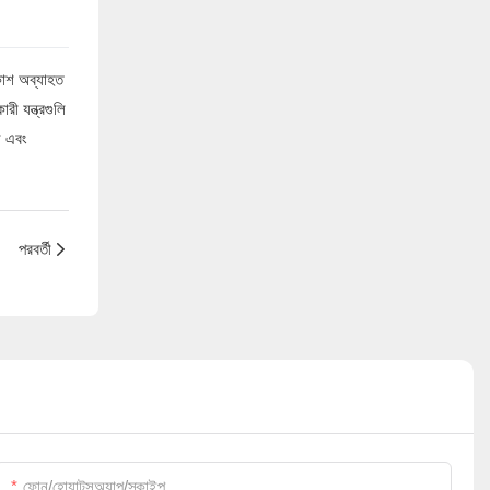
িকাশ অব্যাহত
ী যন্ত্রগুলি
ন এবং
ন্নত করুন
পরবর্তী
ফোন/হোয়াটসঅ্যাপ/স্কাইপ