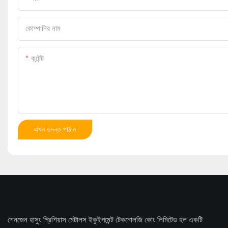
কোম্পানির নাম
কন্টেন্ট
এখন তদন্ত পাঠান
শেনজেন হাসুং প্রিশিয়াস মেটালস ইকুইপমেন্ট টেকনোলজি কোং লিমিটেড হল একটি