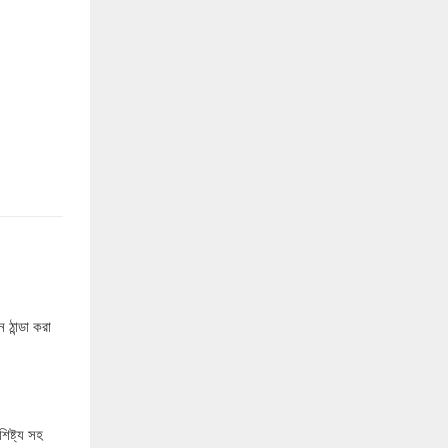
 ঠান্ডা করা
িষ্ট্য সহ