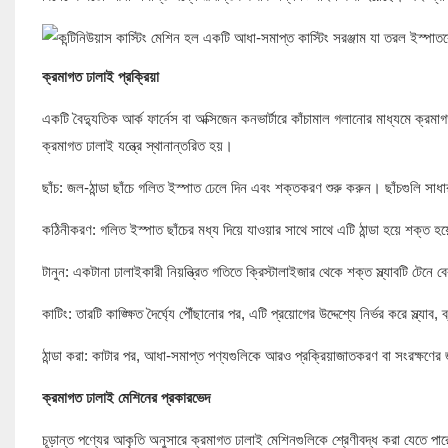
ক্রমাগত ঢালাই প্রক্রিয়া
একটি বৈদ্যুতিক আর্ক ফার্নেস বা অক্সিজেন কনভার্টারে কাঁচামাল গলানোর মাধ্যমে ক্রমা
ক্রমাগত ঢালাই যন্ত্রে স্থানান্তরিত হয়।
ছাঁচ: জল-ঠান্ডা ছাঁচে গলিত ইস্পাত ঢেলে দিন এবং শক্তকরণ শুরু করুন। ছাঁচগুলি সাধার
কঠিনীকরণ: গলিত ইস্পাত ছাঁচের মধ্য দিয়ে যাওয়ার সাথে সাথে এটি ঠান্ডা হয়ে শক্ত হ
টানুন: একটানা ঢালাইকারী নিয়ন্ত্রিত গতিতে ক্রিস্টালাইজার থেকে শক্ত স্ল্যাবটি টেনে
কাটিং: তারটি কাঙ্ক্ষিত দৈর্ঘ্যে পৌঁছানোর পর, এটি প্রয়োগের উদ্দেশ্যে নির্ভর করে স্ল্
ঠান্ডা করা: কাটার পর, আধা-সমাপ্ত পণ্যগুলিকে আরও প্রক্রিয়াজাতকরণ বা সংরক্ষণে
ক্রমাগত ঢালাই মেশিনের
প্রকারভেদ
চূড়ান্ত পণ্যের আকৃতি অনুসারে ক্রমাগত ঢালাই মেশিনগুলিকে শ্রেণীবদ্ধ করা যেতে পার