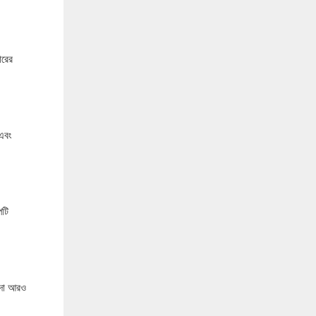
ারের
 এবং
পটি
হিদা আরও