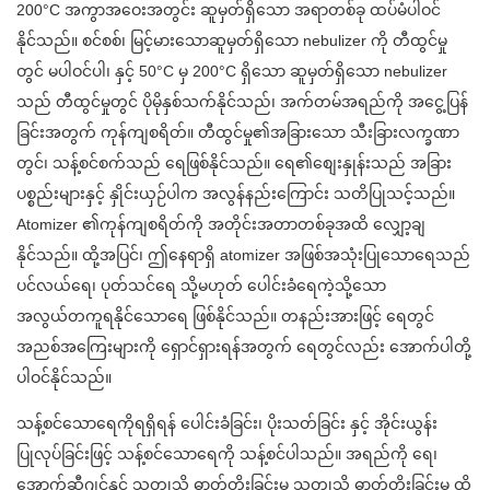
200°C အကွာအဝေးအတွင်း ဆူမှတ်ရှိသော အရာတစ်ခု ထပ်မံပါဝင်
နိုင်သည်။ စင်စစ်၊ မြင့်မားသောဆူမှတ်ရှိသော nebulizer ကို တီထွင်မှု
တွင် မပါဝင်ပါ၊ နှင့် 50°C မှ 200°C ရှိသော ဆူမှတ်ရှိသော nebulizer
သည် တီထွင်မှုတွင် ပိုမိုနှစ်သက်နိုင်သည်၊ အက်တမ်အရည်ကို အငွေ့ပြန်
ခြင်းအတွက် ကုန်ကျစရိတ်။ တီထွင်မှု၏အခြားသော သီးခြားလက္ခဏာ
တွင်၊ သန့်စင်စက်သည် ရေဖြစ်နိုင်သည်။ ရေ၏စျေးနှုန်းသည် အခြား
ပစ္စည်းများနှင့် နှိုင်းယှဉ်ပါက အလွန်နည်းကြောင်း သတိပြုသင့်သည်။
Atomizer ၏ကုန်ကျစရိတ်ကို အတိုင်းအတာတစ်ခုအထိ လျှော့ချ
နိုင်သည်။ ထို့အပြင်၊ ဤနေရာရှိ atomizer အဖြစ်အသုံးပြုသောရေသည်
ပင်လယ်ရေ၊ ပုတ်သင်ရေ သို့မဟုတ် ပေါင်းခံရေကဲ့သို့သော
အလွယ်တကူရနိုင်သောရေ ဖြစ်နိုင်သည်။ တနည်းအားဖြင့် ရေတွင်
အညစ်အကြေးများကို ရှောင်ရှားရန်အတွက် ရေတွင်လည်း အောက်ပါတို့
ပါဝင်နိုင်သည်။
သန့်စင်သောရေကိုရရှိရန် ပေါင်းခံခြင်း၊ ပိုးသတ်ခြင်း နှင့် အိုင်းယွန်း
ပြုလုပ်ခြင်းဖြင့် သန့်စင်သောရေကို သန့်စင်ပါသည်။ အရည်ကို ရေ၊
အောက်ဆီဂျင်နှင့် သတ္တုသို့ ဓာတ်တိုးခြင်းမှ သတ္တုသို့ ဓာတ်တိုးခြင်းမှ ထိ