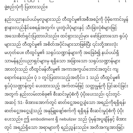
ဖွဲ့စည်းပုံကို ပြထားသည်။
နည်းပညာနယ်ပယ်မှလူများသည် တီထွင်မှု၏အစီအစဥ်ကို ပိုမိုကောင်းမွန်
စွာနားလည်နိုင်စေရန်အတွက်၊ ပူးတွဲပါပုံများနှင့် သီးခြားပုံစံများဖြင့်
အသေးစိတ်ရှင်းပြထားပါသည်။ ထင်ရှားသည်မှာ၊ ဖော်ပြထားသော ရုပ်ပုံ
များသည် တီထွင်မှု၏ အစိတ်အပိုင်းများသာဖြစ်ပြီး ၎င်းတို့အားလုံး
မဟုတ်ပေ။ တီထွင်မှု၏ သရုပ်သဏ္ဍာန်များကို အခြေခံ၍ နယ်ပယ်ရှိ
သာမန်နည်းပညာရှင်များမှ ရရှိသော အခြားသော သရုပ်သဏ္ဍာန်များ
အားလုံးသည် တီထွင်ဖန်တီးမှု၏ အကာအကွယ်ဘောင်အတွင်း ကျ
ရောက်နေသည်။ ပုံ ၁ တွင်ပြထားသည့်အတိုင်း၊ 1 သည် တီထွင်မှု၏
ရုပ်ပုံသဏ္ဌာန်တွင် ပေးထားသည့် အက်တမ်ဖြင့် သတ္တုမှုန့်ကို ပြင်ဆင်ခြင်း
အတွက် နည်းလမ်းတစ်ခု၏ စီးဆင်းမှုပုံစံကို ပံ့ပိုးပေးသည်၊ ၎င်းတွင်-
အဆင့် S1- ဖိအားအောက်တွင် ဓာတ်ငွေ့အငွေ့ပျံသော အရည်ကိုရရှိရန်၊
ဓာတ်ငွေ့အငွေ့ပျံသည့် အနုမြူဖျော်စက်ကို ရရှိရန် စီးဆင်းမှုပုံစံကို ပံ့ပိုး
ပေးသည်။ ဤ embodiment ရှိ nebulizer သည် ပုံမှန်အပူချိန်နှင့် ဖိအား
တွင် အရည်ရှိသော အရာများကို ရည်ညွှန်းသည်။ အတိအကျအားဖြင့်၊