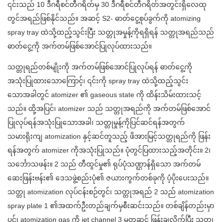
၎င်းသည် 10 ဒီဂရီစင်တီဂရိတ်မှ 30 ဒီဂရီစင်တီဂရိတ်အတွင်းရှိလေထု
တွင်အရည်ဖြစ်နိုင်သည်။ အဆင့် S2- ဓာတ်ငွေ့စုပ်ခွက်ကို atomizing
spray tray ထဲသို့ထည့်သွင်းပြီး သတ္တုအမှုန့်ကိုရရှိရန် သတ္တုအရည်သည်
ဓာတ်ငွေ့ကို အက်တမ်ဖြစ်အောင်ပြုလုပ်ထားသည်။
သတ္တုရည်တစ်မျိုးကို အက်တမ်ဖြစ်အောင်ပြုလုပ်ရန် ဓာတ်ငွေ့ကို
အသုံးပြုထားသောကြောင့်၊ ၎င်းကို spray tray ထဲသို့ထည့်သွင်း
သောအခါတွင် atomizer ၏ gaseous state ကို ထိန်းသိမ်းထားသင့်
သည်။ ထို့အပြင်၊ atomizer သည် သတ္တုအရည်ကို အက်တမ်ဖြစ်အောင်
ပြုလုပ်ရန်အသုံးပြုသောအခါ၊ သတ္တုမှုန့်ကိုပြင်ဆင်ရန်အတွက်
သမားရိုးကျ atomization နှင့်ဆင်တူသည့် ဖိအားမြင့်သတ္တုရည်ကို ဖြန်း
ရန်အတွက် atomizer ကိုအသုံးပြုသည်။ ပုံတွင်ပြထားသည့်အတိုင်း။ 2၊
သင်္ဘောသဖန်း။ 2 သည် တီထွင်မှု၏ ရုပ်ပုံသဏ္ဌာန်ရှိသော အက်တမ်
ဆေးဖြန်းဗန်း၏ ဒေသဖွဲ့စည်းပုံ၏ ဇယားကွက်တစ်ခုကို ပံ့ပိုးပေးသည်။
သတ္တု atomization လုပ်ငန်းစဉ်တွင်၊ သတ္တုအရည် 2 သည် atomization
spray plate 1 ၏အထက်ဦးတည်ချက်မှစီးဆင်းသည်။ တစ်ချိန်တည်းမှာ
ပင်၊ atomization gas ကို jet channel 3 မှတဆင့် ဖြန်းချလိုက်ပြီး သတ္တု