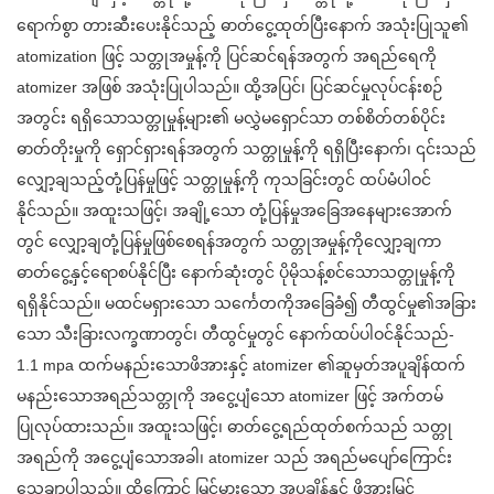
ရောက်စွာ တားဆီးပေးနိုင်သည့် ဓာတ်ငွေ့ထုတ်ပြီးနောက် အသုံးပြုသူ၏
atomization ဖြင့် သတ္တုအမှုန့်ကို ပြင်ဆင်ရန်အတွက် အရည်ရေကို
atomizer အဖြစ် အသုံးပြုပါသည်။ ထို့အပြင်၊ ပြင်ဆင်မှုလုပ်ငန်းစဉ်
အတွင်း ရရှိသောသတ္တုမှုန့်များ၏ မလွှဲမရှောင်သာ တစ်စိတ်တစ်ပိုင်း
ဓာတ်တိုးမှုကို ရှောင်ရှားရန်အတွက် သတ္တုမှုန့်ကို ရရှိပြီးနောက်၊ ၎င်းသည်
လျှော့ချသည့်တုံ့ပြန်မှုဖြင့် သတ္တုမှုန့်ကို ကုသခြင်းတွင် ထပ်မံပါဝင်
နိုင်သည်။ အထူးသဖြင့်၊ အချို့သော တုံ့ပြန်မှုအခြေအနေများအောက်
တွင် လျှော့ချတုံ့ပြန်မှုဖြစ်စေရန်အတွက် သတ္တုအမှုန့်ကိုလျှော့ချကာ
ဓာတ်ငွေ့နှင့်ရောစပ်နိုင်ပြီး နောက်ဆုံးတွင် ပိုမိုသန့်စင်သောသတ္တုမှုန့်ကို
ရရှိနိုင်သည်။ မထင်မရှားသော သင်္ကေတကိုအခြေခံ၍ တီထွင်မှု၏အခြား
သော သီးခြားလက္ခဏာတွင်၊ တီထွင်မှုတွင် နောက်ထပ်ပါဝင်နိုင်သည်-
1.1 mpa ထက်မနည်းသောဖိအားနှင့် atomizer ၏ဆူမှတ်အပူချိန်ထက်
မနည်းသောအရည်သတ္တုကို အငွေ့ပျံသော atomizer ဖြင့် အက်တမ်
ပြုလုပ်ထားသည်။ အထူးသဖြင့်၊ ဓာတ်ငွေ့ရည်ထုတ်စက်သည် သတ္တု
အရည်ကို အငွေ့ပျံသောအခါ၊ atomizer သည် အရည်မပျော်ကြောင်း
သေချာပါသည်။ ထို့ကြောင့် မြင့်မားသော အပူချိန်နှင့် ဖိအားမြင့်