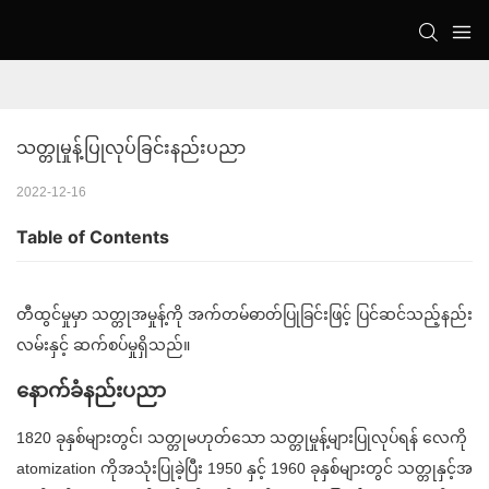
သတ္တုမှုန့်ပြုလုပ်ခြင်းနည်းပညာ
2022-12-16
Table of Contents
တီထွင်မှုမှာ သတ္တုအမှုန့်ကို အက်တမ်ဓာတ်ပြုခြင်းဖြင့် ပြင်ဆင်သည့်နည်း
လမ်းနှင့် ဆက်စပ်မှုရှိသည်။
နောက်ခံနည်းပညာ
1820 ခုနှစ်များတွင်၊ သတ္တုမဟုတ်သော သတ္တုမှုန့်များပြုလုပ်ရန် လေကို
atomization ကိုအသုံးပြုခဲ့ပြီး 1950 နှင့် 1960 ခုနှစ်များတွင် သတ္တုနှင့်အ