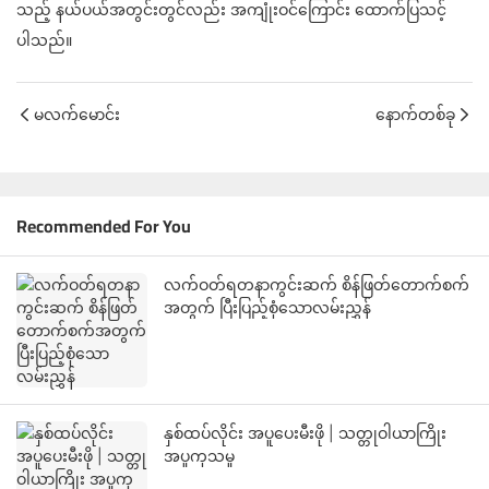
သည့် နယ်ပယ်အတွင်းတွင်လည်း အကျုံးဝင်ကြောင်း ထောက်ပြသင့်
ပါသည်။
မလက်မောင်း
နောက်တစ်ခု
Recommended For You
လက်ဝတ်ရတနာကွင်းဆက် စိန်ဖြတ်တောက်စက်
အတွက် ပြီးပြည့်စုံသောလမ်းညွှန်
နှစ်ထပ်လိုင်း အပူပေးမီးဖို | သတ္တုဝါယာကြိုး
အပူကုသမှု