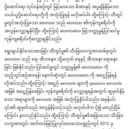
ပို့ဆောင်ရေး လုပ်ငန်းစဉ်တွင် မြင့်မားသော ဖိအားနှင့် အပူချိန်နိမ့်သော
သယ်ယူပို့ဆောင်ရေးတို့ကို အသုံးပြုရန် မလိုအပ်ပါ။ ထို့ကြောင့်၊ တီထွင်
မှုတွင်အသုံးပြုသော atomizer သည် atomizer ၏ကုန်ကျစရိတ်ကို
အလွန်လျှော့ချနိုင်ပြီး၊ ထို့ကြောင့် atomization ဖြင့်သတ္တုမှုန့်ပြင်ဆင်မှု
ကုန်ကျစရိတ်ကိုလျှော့ချနိုင်သည်။
ရွေးချယ်နိုင်သောအားဖြင့်၊ တီထွင်မှု၏ သီးခြားလက္ခဏာတစ်ခုတွင်၊
atomizer သည် ရေ၊ အီသနော၊ သို့မဟုတ် ရေနှင့် အီသနော ရောနှော
ခြင်း ဖြစ်နိုင်သည်။ ပြင်ဆင်မှုတွင် သတ္တုမှုန့်၏ atomization ကို
ထည့်သွင်းစဉ်းစားရန်၊ နောက်ဆုံးတွင် atomization ကို အငွေ့ပြန်ရန်
လိုအပ်သည်။ ထို့ကြောင့်၊ အရည် aerosols များကို gaseous aerosols
အဖြစ် အငွေ့ပြန်စေခြင်း ကုန်ကျစရိတ်ကို လျှော့ချရန်အတွက် ဆူမှတ်နိမ့်
သော အရာများကို aerosols အဖြစ် အသုံးပြုနိုင်ပါသည်။ အမှန်ပင်၊
၎င်း၏ ဆူမှတ်သည် အလွန်နိမ့်သင့်သည်၊ မဟုတ်ပါက ပို၍ မတည်ငြိမ်
ကြောင်း နားလည်နိုင်သည်။ ထို့ကြောင့်၊ တီထွင်မှု၏အခြားသော သီးခြား
လက္ခဏာတွင်၊ အက်တမ်ဖြင့်ပြုလုပ်ထားသောပစ္စည်းတွင် 50°C မှ