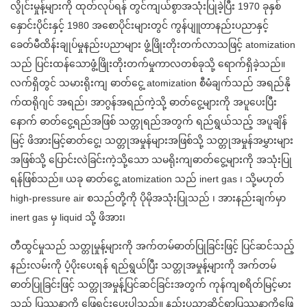
လွိုင်းမှုန့်များကို ထုတ်လုပ်ရန် တွင်ကျယ်စွာအသုံးပြုခဲ့ပြီး 1970 ခုနှစ်
နှောင်းပိုင်းနှင့် 1980 အစောပိုင်းများတွင် ကွန်ပျူတာနည်းပညာနှင့်
ခေတ်မီထိန်းချုပ်မှုနည်းပညာများ ဖွံ့ဖြိုးတိုးတက်လာသဖြင့် atomization
သည် ပြင်းထန်သောဖွံ့ဖြိုးတိုးတက်မှုကာလတစ်ခုသို့ ရောက်ရှိခဲ့သည်။
လက်ရှိတွင် သမားရိုးကျ ဓာတ်ငွေ့ atomization စီမံချက်သည် အရည်နို
က်ထရိုဂျင် အရည်၊ အာဂွန်အရည်ကဲ့သို့ ဓာတ်ငွေ့များကို အပူပေးပြီး
နောက် ဓာတ်ငွေ့ရည်အဖြစ် သတ္တုရည်အတွက် ရည်ရွယ်သည့် အပူချိန်
မြင့် ဖိအားမြင့်ဓာတ်ငွေ့၊ သတ္တုအမှုန်များအဖြစ်သို့ သတ္တုအမှုန်အမွှားများ
အဖြစ်သို့ ပြောင်းလဲခြင်းကဲ့သို့သော သမရိုးကျဓာတ်ငွေ့များကို အသုံးပြု
ရန်ဖြစ်သည်။ ယခု ဓာတ်ငွေ့ atomization သည် inert gas ၊ သို့မဟုတ်
high-pressure air စသည်တို့ကို ပိုမိုအသုံးပြုသည် ၊ အားနည်းချက်မှာ
inert gas မှ liquid သို့ ဖိအား၊
တီထွင်မှုသည် သတ္တုမှုန့်များကို အက်တမ်ဓာတ်ပြုခြင်းဖြင့် ပြင်ဆင်သည့်
နည်းလမ်းကို ပံ့ပိုးပေးရန် ရည်ရွယ်ပြီး သတ္တုအမှုန့်များကို အက်တမ်
ဓာတ်ပြုခြင်းဖြင့် သတ္တုအမှုန့်ပြင်ဆင်ခြင်းအတွက် ကုန်ကျစရိတ်မြင့်မား
သည့် ပြဿနာကို ဖြေရှင်းပေးပါသည်။ နည်းပညာဆိုင်ရာပြဿနာကိုဖြေ