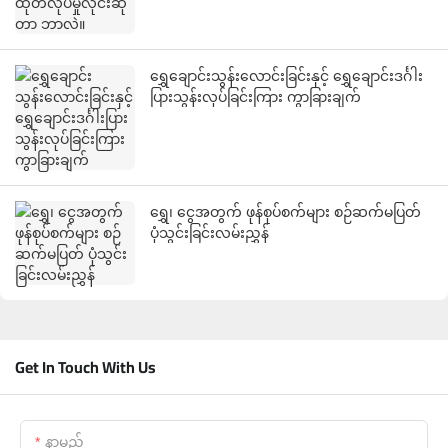
ရွှေချောင်းသွန်းလောင်းခြင်းနှင့် ရွှေချောင်းဒင်္ဂါး
ပြားသွန်းလုပ်ခြင်းကြား ကွာခြားချက်
ရွှေ၊ ငွေအတွက် ဖုန်စုပ်စက်များ စဉ်ဆက်မပြတ်
ပုံသွင်းခြင်းလမ်းညွှန်
Get In Touch With Us
နာမည်