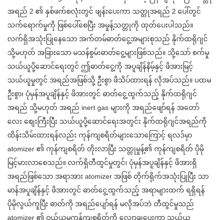
အရည် 2 ၏ နှစ်ဖက်စလုံးတွင် ဖျန်းပေးကာ သတ္တုအရည် 2 ပေါ်တွင်
သက်ရောက်မှုကို ဖြစ်ပေါ်စေပြီး အမှုန့်သတ္တုကို ထုတ်ပေးပါသည်။
လက်ရှိအသုံးပြုနေသော အက်တမ်ဓာတ်ငွေ့အများစုသည် နိုက်ထရိုဂျင်
သို့မဟုတ် အခြားသော မသန်စွမ်းဓာတ်ငွေ့များဖြစ်သည်။ သို့သော် စက်မှု
သယ်ယူပို့ဆောင်ရေးတွင် ဤဓာတ်ငွေ့ကို အပူချိန်နိမ့်နှင့် ဖိအားမြင့်
သယ်ယူမှုတွင် အရည်အဖြစ်သို့ ဦးစွာ ဖိသိပ်ထားရန် လိုအပ်သည်။ ပထမ
ဦးစွာ၊ ပုံမှန်အပူချိန်နှင့် ဖိအားတွင် ဓာတ်ငွေ့ထွက်သည့် နိုက်ထရိုဂျင်
အရည် သို့မဟုတ် အရည် inert gas များကို အရည်ဖျော်ရန် အတော်
လေး စျေးကြီးပြီး သယ်ယူပို့ဆောင်ရေးအတွင်း နိုက်ထရိုဂျင်အရည်ကို
ထိန်းသိမ်းထားရန်လည်း ကုန်ကျစရိတ်များသောကြောင့် ရလဒ်မှာ
atomizer ၏ ကုန်ကျစရိတ် တိုးလာပြီး သတ္တုမှုန့်၏ ကုန်ကျစရိတ် ပိုမို
မြင့်မားလာစေသည်။ လက်ရှိတီထွင်မှုတွင်၊ ပုံမှန်အပူချိန်နှင့် ဖိအားရှိ
အရည်ဖြစ်သော အရာအား atomizer အဖြစ် တိုက်ရိုက်အသုံးပြုပြီး သာ
မာန်အပူချိန်နှင့် ဖိအားတွင် ဓာတ်ငွေ့ထွက်သည့် အရာများထက် ရရှိရန်
ပိုမိုလွယ်ကူပြီး ဓာတ်ကို အရည်ပျော်ရန် မလိုအပ်ဘဲ တီထွင်မှုသည်
atomizer ၏ ဝယ်ယူမှုကုန်ကျစရိတ်ကို လျှော့ချပေးကာ သယ်ယူ