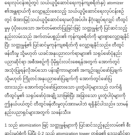
ရေးလုပ်ငန်းစဉ်တွင် သယ်ယူပို့ဆောင်ရေးကုန်ကျစရိတ်နှင့် atomizer
၏အန္တရာယ်ကို လျော့နည်းစေသည့် သယ်ယူပို့ဆောင်ရေးလုပ်ငန်းစဉ်
တွင် ဖိအားမြင့်သယ်ယူပို့ဆောင်ရေးမလိုအပ်ပါ။ နိဂုံးချုပ်ရလျှင် တီထွင်
မှုမှ ပံ့ပိုးပေးသော အက်တမ်ဓာတ်ပြုခြင်းဖြင့် သတ္တုမှုန့်ကို ပြင်ဆင်သည့်
နည်းလမ်းသည် အက်တမ်ပစ္စည်း၏ ကုန်ကျစရိတ်ကို များစွာလျှော့ချနိုင်
ပြီး သတ္တုမှုန့်၏ ပြင်ဆင်မှုကုန်ကျစရိတ်ကို လျှော့ချနိုင်သည်။ တီထွင်
ဖန်တီးမှု သို့မဟုတ် ယခင်အနုပညာလက်ရာများ၏ သရုပ်ဖော်ပုံနည်း
ပညာဆိုင်ရာ အစီအစဥ်ကို ပိုမိုရှင်းလင်းစေရန်အတွက် အောက်တွင်
အသုံးပြုရန်လိုအပ်သော ပန်းချီကားများ၏ အကျဉ်းချုပ်ဖော်ပြချက်
သို့မဟုတ် ကြိုတင်အနုပညာဖော်ပြချက်ကို အောက်တွင်ဖော်ပြ
ထားသည်၊ အောက်တွင်ဖော်ပြထားသော ပူးတွဲပါပုံများသည် လက်ရှိ
တီထွင်မှု၏ သရုပ်ဖော်ပုံအချို့သာဖြစ်ပြီး အခြားသော ပူးတွဲပါပုံများကို
ဤနယ်ပယ်တွင် တီထွင်ဖန်တီးမှုလုပ်အားမပါဘဲ ရရှိနိုင်ပါသည်။ သာမန်
နည်းပညာရှင်များအတွက် သဖန်းသီး။
1 သည် atomization ဖြင့် သတ္တုမှုန့်များကို ပြင်ဆင်သည့်နည်းလမ်း၏ စီး
ဆင်းမှုပုံစံကို ပြပြီး ပုံ 2 သည် atomization tower တစ်ခု၏ ဒေသဆိုင်ရာ