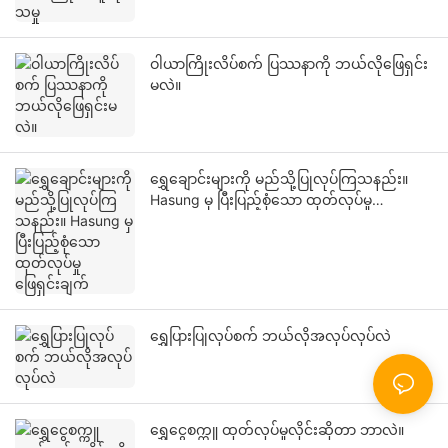
ဝါယာကြိုးလိပ်စက် ပြဿနာကို ဘယ်လိုဖြေရှင်း
မလဲ။
ရွှေချောင်းများကို မည်သို့ပြုလုပ်ကြသနည်း။
Hasung မှ ပြီးပြည့်စုံသော ထုတ်လုပ်မှု
ဖြေရှင်းချက်
ရွှေပြားပြုလုပ်စက် ဘယ်လိုအလုပ်လုပ်လဲ
ရွှေငွေစက္ကူ ထုတ်လုပ်မှုလိုင်းဆိုတာ ဘာလဲ။