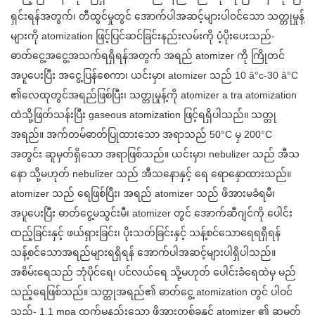
ရှင်းရန်အတွက်၊ တီထွင်မှုတွင် အောက်ပါအဆင့်များပါ၀င်သော သတ္တုမှုန့်
များကို atomization ဖြင့်ပြင်ဆင်ခြင်းနည်းလမ်းကို ပံ့ပိုးပေးသည်-
ဓာတ်ငွေ့အငွေ့အသက်ရရှိရန်အတွက် အရည် atomizer ကို ကြိုတင်
အပူပေးပြီး အငွေ့ပြန်စေကာ၊ ယင်းမှာ၊ atomizer သည် 10 â°c-30 â°C
၏လေထုတွင်အရည်ဖြစ်ပြီး၊ သတ္တုမှုန့်ကို atomizer a tra atomization
ထဲသို့ဖြတ်သန်းပြီး gaseous atomization ဖြင့်ရရှိပါသည်။ သတ္တု
အရည်။ အက်တမ်ဓာတ်ပြုထားသော အရာသည် 50°C မှ 200°C
အတွင်း ဆူမှတ်ရှိသော အရာဖြစ်သည်။ ယင်းမှာ၊ nebulizer သည် အီသ
နော သို့မဟုတ် nebulizer သည် အီသနောနှင့် ရေ ရောနှောထားသည်။
atomizer သည် ရေဖြစ်ပြီး၊ အရည် atomizer သည် ဖိအားမခံရမီ၊
အပူပေးပြီး ဓာတ်ငွေ့မသွင်းမီ၊ atomizer တွင် အောက်ဆီဂျင်ကို ပေါင်း
ထည့်ခြင်းနှင့် ဖယ်ရှားခြင်း၊ ပိုးသတ်ခြင်းနှင့် သန့်စင်သောရေရရှိရန်
သန့်စင်သောအရည်များရရှိရန် အောက်ပါအဆင့်များပါရှိပါသည်။
အစိမ်းရေသည် ဘုံပိုင်ရေ၊ ပင်လယ်ရေ သို့မဟုတ် ပေါင်းခံရေထဲမှ မည်
သည့်ရေဖြစ်သည်။ သတ္တုအရည်၏ ဓာတ်ငွေ့ atomization တွင် ပါဝင်
သည်- 1.1 mpa ထက်မနည်းသော ဖိအားတစ်ခုနှင့် atomizer ၏ ဆူမှတ်