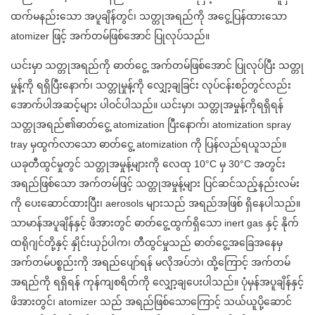
ထက်မနည်းသော အပူချိန်တွင်၊ သတ္တုအရည်ကို အငွေ့ပြန်ထားသော
atomizer ဖြင့် အက်တမ်ဖြစ်အောင် ပြုလုပ်သည်။
ယင်းမှာ သတ္တုအရည်ကို ဓာတ်ငွေ့ အက်တမ်ဖြစ်အောင် ပြုလုပ်ပြီး သတ္တု
မှုန့်ကို ရရှိပြီးနောက်၊ သတ္တုမှုန့်ကို လျှော့ချခြင်း လုပ်ငန်းစဉ်တွင်လည်း
အောက်ပါအဆင့်များ ပါဝင်ပါသည်။ ယင်းမှာ၊ သတ္တုအမှုန့်ကိုရရှိရန်
သတ္တုအရည်၏ဓာတ်ငွေ့ atomization ပြီးနောက်၊ atomization spray
tray မှထွက်လာသော ဓာတ်ငွေ့ atomization ကို ပြန်လည်ရယူသည်။
ယခုတီထွင်မှုတွင် သတ္တုအမှုန့်များကို လေထု 10°C မှ 30°C အတွင်း
အရည်ဖြစ်သော အက်တမ်ဖြင့် သတ္တုအမှုန့်များ ပြင်ဆင်သည့်နည်းလမ်း
ကို ပေးဆောင်ထားပြီး၊ aerosols များသည် အရည်အဖြစ် ရှိနေပါသည်။
သာမာန်အပူချိန်နှင့် ဖိအားတွင် ဓာတ်ငွေ့ထွက်ရှိသော inert gas နှင့် နိုက်
ထရိုဂျင်တို့နှင့် နှိုင်းယှဉ်ပါက၊ တီထွင်မှုသည် ဓာတ်ငွေ့အခြေအနေမှ
အက်တမ်ပစ္စည်းကို အရည်ပျော်ရန် မလိုအပ်ဘဲ၊ ထို့ကြောင့် အက်တမ်
အရည်ကို ရရှိရန် ကုန်ကျစရိတ်ကို လျှော့ချပေးပါသည်။ ပုံမှန်အပူချိန်နှင့်
ဖိအားတွင်၊ atomizer သည် အရည်ဖြစ်သောကြောင့် သယ်ယူပို့ဆောင်