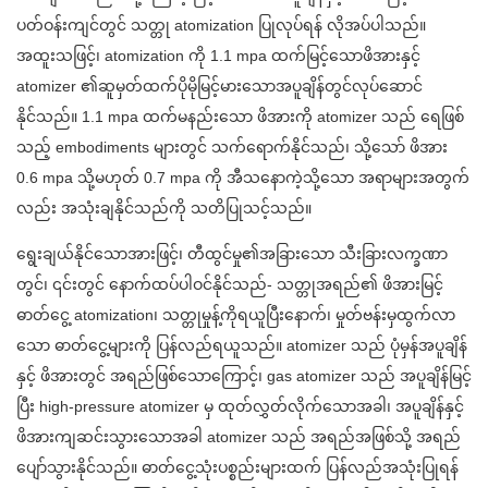
ပတ်ဝန်းကျင်တွင် သတ္တု atomization ပြုလုပ်ရန် လိုအပ်ပါသည်။
အထူးသဖြင့်၊ atomization ကို 1.1 mpa ထက်မြင့်သောဖိအားနှင့်
atomizer ၏ဆူမှတ်ထက်ပိုမိုမြင့်မားသောအပူချိန်တွင်လုပ်ဆောင်
နိုင်သည်။ 1.1 mpa ထက်မနည်းသော ဖိအားကို atomizer သည် ရေဖြစ်
သည့် embodiments များတွင် သက်ရောက်နိုင်သည်၊ သို့သော် ဖိအား
0.6 mpa သို့မဟုတ် 0.7 mpa ကို အီသနောကဲ့သို့သော အရာများအတွက်
လည်း အသုံးချနိုင်သည်ကို သတိပြုသင့်သည်။
ရွေးချယ်နိုင်သောအားဖြင့်၊ တီထွင်မှု၏အခြားသော သီးခြားလက္ခဏာ
တွင်၊ ၎င်းတွင် နောက်ထပ်ပါဝင်နိုင်သည်- သတ္တုအရည်၏ ဖိအားမြင့်
ဓာတ်ငွေ့ atomization၊ သတ္တုမှုန့်ကိုရယူပြီးနောက်၊ မှုတ်ဗန်းမှထွက်လာ
သော ဓာတ်ငွေ့များကို ပြန်လည်ရယူသည်။ atomizer သည် ပုံမှန်အပူချိန်
နှင့် ဖိအားတွင် အရည်ဖြစ်သောကြောင့်၊ gas atomizer သည် အပူချိန်မြင့်
ပြီး high-pressure atomizer မှ ထုတ်လွှတ်လိုက်သောအခါ၊ အပူချိန်နှင့်
ဖိအားကျဆင်းသွားသောအခါ atomizer သည် အရည်အဖြစ်သို့ အရည်
ပျော်သွားနိုင်သည်။ ဓာတ်ငွေ့သုံးပစ္စည်းများထက် ပြန်လည်အသုံးပြုရန်