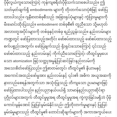
ပိုမိုလွယ်ကူသောကြောင့် ကုန်ကျစရိတ်ပိုမိုသက်သာစေပါသည်။ ဤ
သတ်မှတ်ချက်ရှိ embodiments များကို တိုးတက်သောပုံစံဖြင့် ဖော်ပြ
ထားပါသည်။ ဂျနီဗာတစ်ခုစီသည် အခြားရုပ်ပုံများနှင့် ကွဲပြားမှုများကို
မီးမောင်းထိုးပြသည်။ embodiment တစ်ခုစီ၏ တူညီသော သို့မဟုတ်
အလားတူအပိုင်းများကို တစ်ခုနှင့်တစ်ခု ရည်ညွှန်းသည်။ နည်းလမ်းများ
ကဏ္ဍတွင် ဖော်ပြထားသည့်အတိုင်း ဖော်စပ်ထားသည့် ဖော်စပ်ထားသည့်
စက်ပစ္စည်းအတွက်၊ ဖော်ပြချက်သည် ရိုးရှင်းသောကြောင့် ၎င်းသည်
ဖော်စပ်ထားသည့် နည်းလမ်းနှင့် ကိုက်ညီသောကြောင့်၊ တီထွင်မှုမှပေး
သော atomization ဖြင့်သတ္တုအမှုန့်ပြင်ဆင်ခြင်းနည်းလမ်းကို
အသေးစိတ်ဖော်ပြသည်။ ဤစာတမ်းတွင်၊ တီထွင်မှု၏ နိယာမနှင့်
အကောင်အထည်ဖော်မှုအား နည်းလမ်းနှင့် ၎င်း၏ အဓိက အယူအဆကို
နားလည်စေရန်အတွက်သာ အသုံးပြုသည့် တိကျသော ဥပမာများဖြင့်
ဖော်ပြထားပါသည်။ နည်းပညာနယ်ပယ်ရှိ သာမာန်နည်းပညာဆိုင်ရာ
ပုဂ္ဂိုလ်များအတွက် တီထွင်မှုမူအရ တီထွင်မှုမူအရ ကွဲကွာခြင်းမရှိဘဲ ပိုမို
ကောင်းမွန်အောင် ပြုပြင်မွမ်းမံနိုင်သည်၊ ဤတိုးတက်မှုများနှင့် ပြုပြင်
မွမ်းမံမှုများသည် တီထွင်မှု၏ တောင်းဆိုချက်များကို အကာအကွယ်ပေး