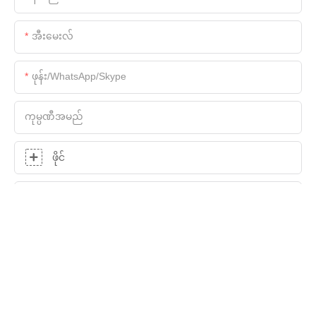
အီးမေးလ်
ဖုန်း/WhatsApp/Skype
ကုမ္ပဏီအမည်
ဖိုင်
ကေြနပ်သော
စုံစမ်းစစ်ဆေးရေးကိုယခုပို့ပါ