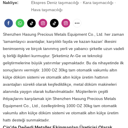
Nakliye:
Ekspres Deniz taşımacılığı · Kara taşımacılığı ·
Hava taşımacılığı
Shenzhen Hasung Precious Metals Equipment Co., Ltd. her zaman
'tamamlayıcı avantajlar, karşılıklı fayda ve kazan-kazan' ilkesini
benimsemiş ve birçok tanınmış yerli ve yabancı şirketle uzun vadeli
iş birliği ilişkileri kurmuştur. Şirketimiz Ar-Ge ve teknoloji
geliştirmelerine büyük yatırımlar yapmaktadır. Bu da nihayetinde ilk
sonuçlarını vermiştir. 1000 OZ 30kg tam otomatik vakumlu altın
külçe döküm sistemi ve otomatik altın külçe üretim hattının
avantajları sürekli olarak keşfedildikçe, metal döküm makineleri
alanında yaygın olarak kullanılmaktadır. Müşterilerin çeşitli
ihtiyaçlarını karşılamak için Shenzhen Hasung Precious Metals
Equipment Co., Ltd., özelleştirilmiş 1000 OZ 30kg tam otomatik
vakumlu altın külçe döküm sistemi ve otomatik altın külçe üretim
hattı desteği sunmaktadır.
Çin'de Değerli Metaller Ekipmanları Üreticisi Olarak