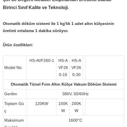
Birinci Sınıf Kalite ve Teknoloji.
Otomatik döküm sistemi ile 1 kg'lık 1 adet altın külçesinin
üretimi ortalama 1 dakika sürüyor.
Ürün özellikleri:
HS-AVF260-1
HS-A
HS-A
Model No.
VF26
VF26
0-15
0-30
Otomatik Tünel Fırın Altın Külçe Vakum Döküm Sistemi
Gerilim
380V, 50/60Hz
Toplam Gü
120KW
150K
200K
ç
W
W
Maksimum
1600°C