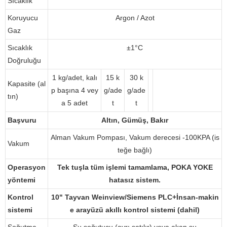
Sıcaklık
Koruyucu
Argon / Azot
Gaz
Sıcaklık
±1°C
Doğruluğu
1 kg/adet, kalı
15 k
30 k
Kapasite (al
p başına 4 vey
g/ade
g/ade
tın)
a 5 adet
t
t
Başvuru
Altın, Gümüş, Bakır
Alman Vakum Pompası, Vakum derecesi -100KPA (is
Vakum
teğe bağlı)
Operasyon
Tek tuşla tüm işlemi tamamlama, POKA YOKE
yöntemi
hatasız sistem.
Kontrol
10" Tayvan Weinview/Siemens PLC+İnsan-makin
sistemi
e arayüzü akıllı kontrol sistemi (dahil)