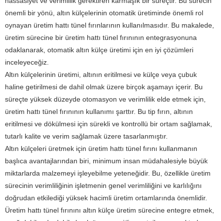
hassasiyet ve verimlilik gerektiren karmaşık bir süreçtir. Bu sürecin
önemli bir yönü, altın külçelerinin otomatik üretiminde önemli rol
oynayan üretim hattı tünel fırınlarının kullanılmasıdır. Bu makalede,
üretim sürecine bir üretim hattı tünel fırınının entegrasyonuna
odaklanarak, otomatik altın külçe üretimi için en iyi çözümleri
inceleyeceğiz.
Altın külçelerinin üretimi, altının eritilmesi ve külçe veya çubuk
haline getirilmesi de dahil olmak üzere birçok aşamayı içerir. Bu
süreçte yüksek düzeyde otomasyon ve verimlilik elde etmek için,
üretim hattı tünel fırınının kullanımı şarttır. Bu tip fırın, altının
eritilmesi ve dökülmesi için sürekli ve kontrollü bir ortam sağlamak,
tutarlı kalite ve verim sağlamak üzere tasarlanmıştır.
Altın külçeleri üretmek için üretim hattı tünel fırını kullanmanın
başlıca avantajlarından biri, minimum insan müdahalesiyle büyük
miktarlarda malzemeyi işleyebilme yeteneğidir. Bu, özellikle üretim
sürecinin verimliliğinin işletmenin genel verimliliğini ve karlılığını
doğrudan etkilediği yüksek hacimli üretim ortamlarında önemlidir.
Üretim hattı tünel fırınını altın külçe üretim sürecine entegre etmek,