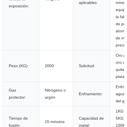
aplicables:
minerí
exposición:
equip
la fab
de po
atomi
de me
preci
Oro pl
oro d
Peso (KG):
2000
Solicitud:
quilat
plata 
Enfria
Gas
Nitrógeno o
Enfriamiento:
agua 
protector:
argón
del gri
1KG 
Tiempo de
Capacidad de
5KG 
15 minutos
fusión:
metal:
100K