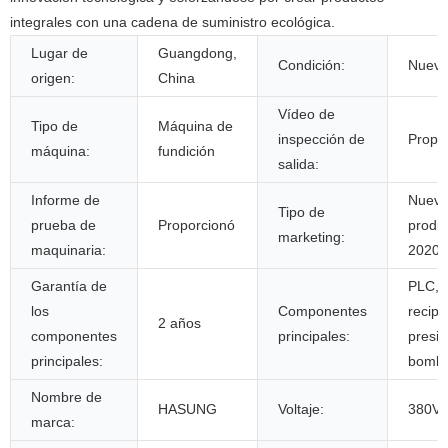
integrales con una cadena de suministro ecológica.
Lugar de
Guangdong,
Condición:
Nuev
origen:
China
Vídeo de
Tipo de
Máquina de
inspección de
Propo
máquina:
fundición
salida:
Informe de
Nuev
Tipo de
prueba de
Proporcionó
produ
marketing:
maquinaria:
2020
Garantía de
PLC, 
los
Componentes
recipi
2 años
componentes
principales:
presió
principales:
bomb
Nombre de
HASUNG
Voltaje:
380V
marca: