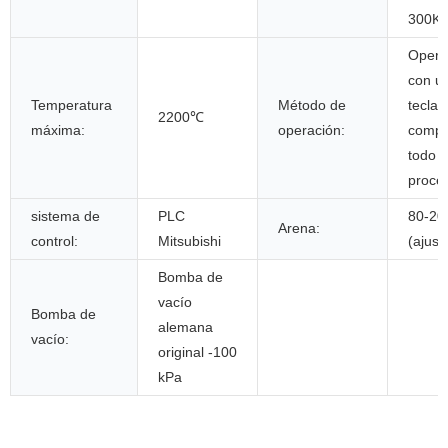
300K
Opera
con u
Temperatura
Método de
tecla 
2200℃
máxima:
operación:
compl
todo e
proce
sistema de
PLC
80-20
Arena:
control:
Mitsubishi
(ajust
Bomba de
vacío
Bomba de
alemana
vacío:
original -100
kPa