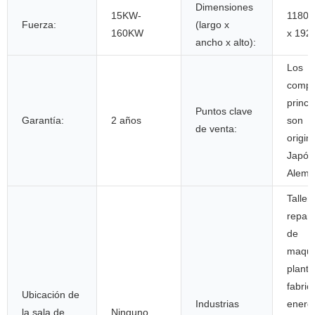
Dimensiones
15KW-
1180 
Fuerza:
(largo x
160KW
x 192
ancho x alto):
Los
compo
princi
Puntos clave
Garantía:
2 años
son
de venta:
origin
Japón
Alema
Taller
repar
de
maqui
planta
fabric
Ubicación de
Industrias
energí
la sala de
Ninguno