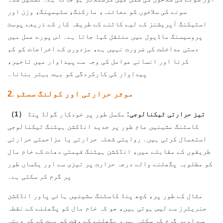
سونے کی سلاخوں کو معائنہ، مارکنگ، سٹیمپنگ، وزن اور
اسٹیکنگ آپریشنز کے لیے کاٹنے کے طریقہ کار کے ذریعے پوسٹ
پروسیسنگ ماڈیول میں منتقل کیا جاتا ہے۔ اس پورے عمل میں
دستی مداخلت کی ضرورت نہیں ہے، مزدوری کے اخراجات کو کم
کرنا اور انسانی عوامل کی وجہ سے پیداوار میں تاخیر،
پیداوار کی کارکردگی کو بہت بہتر بنانا۔
2. موثر حرارتی اور کولنگ سسٹم
（1） تیز حرارتی ٹیکنالوجی:
مکمل طور پر خودکار گولڈ پنڈ
کاسٹنگ مشینیں عام طور پر جدید انڈکشن ہیٹنگ ٹیکنالوجی
استعمال کرتی ہیں۔ روایتی شعلہ حرارتی یا مزاحمتی حرارتی
طریقوں کے مقابلے میں، انڈکشن ہیٹنگ قیمتی دھات کے خام مال
کو مطلوبہ پگھلنے والے درجہ حرارت پر تیزی سے اور یکساں طور
پر گرم کر سکتی ہے۔
مثال کے طور پر، کچھ پنڈ کاسٹنگ مشینیں ہائی پاور انڈکشن
جنریٹرز سے لیس ہوتی ہیں، جو کہ خام مال کو پگھلنے کے نقطہ
سے اوپر گرم کر سکتی ہیں، پگھلنے کے وقت کو بہت کم کر دیتی