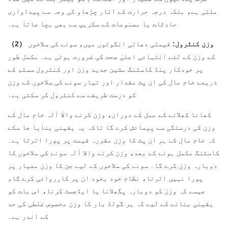
ملتی ہے، بلکہ درجہ حرارت کے اتار چڑھاو کی وجہ سے پیداواری
حادثات یا مصنوعات کے سکریپ سے بھی بچا جاتا ہے۔
（2） وزن کنٹرول:
قیمتی دھاتی انگوٹوں میں، سونے کی سلاخوں
کے وزن کے لئے انتہائی اعلیٰ صحت کی ضرورت ہوتی ہے۔ مکمل طور
پر خودکار پنڈ کاسٹنگ مشین جدید وزن اور کنٹرول سسٹم کے
ذریعے خام مال کی ان پٹ مقدار اور تیار سونے کی سلاخوں کے وزن
کو درست طریقے سے کنٹرول کر سکتی ہے۔
کھانا کھلانے کے عمل کے دوران، وزن کرنے والا آلہ خام مال کے
وزن کی درستگی سے پیمائش کرے گا تاکہ یہ یقینی بنایا جا سکے
کہ خام مال کے ہر ان پٹ کا وزن مقررہ قیمت پر پورا اترتا ہے۔
کاسٹنگ مکمل ہونے کے بعد، وزن کرنے والا آلہ سونے کی سلاخوں کا
دوبارہ وزن کرے گا۔ سونے کی سلاخوں کے لیے جن کا وزن معیار پر
پورا نہیں اترتا، نظام خود بخود ان پر کارروائی کرے گا،
جیسے کہ وزن کو دوبارہ پگھلانا یا ایڈجسٹ کرنا، اس بات کو
یقینی بنانے کے لیے کہ ہر گولڈ بار کا وزن مخصوص غلطی کی حد
کے اندر ہے۔