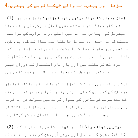
4. سڑنا اور پہنچانے والی ٹیکنالوجی کی بہتری
（1） اعلیٰ معیار کا مولڈ میٹریل اور ڈیزائن:
مکمل طور پر
خودکار گولڈ بار کاسٹنگ مشین اعلیٰ کارکردگی والے مولڈ
میٹریل کو اپناتی ہے، جس میں اعلی درجہ حرارت کی مزاحمت،
پہننے کی مزاحمت اور تھرمل چالکتا ہے۔ مثال کے طور پر، کچھ
سانچوں میں خاص گریفائٹ یا ملاوٹ والے مواد کا استعمال کیا
جاتا ہے جو زیادہ درجہ حرارت پر پگھلی ہوئی دھات کے کٹاؤ کو
برداشت کر سکتے ہیں اور بار بار استعمال کے دوران جہتی
درستگی اور سطح کے معیار کو برقرار رکھ سکتے ہیں۔
ایک ہی وقت میں، مولڈ کے ڈیزائن کو مناسب ڈیمولڈنگ ڈھلوان
اور سطح کی کھردری کے لیے بہتر بنایا گیا ہے، جو ٹھنڈا ہونے
کے بعد سونے کی سلاخوں کو ہموار کرنے میں سہولت فراہم کرتا
ہے، پیداواری رکاوٹوں کو کم کرتا ہے اور مشکل ڈیمولڈنگ کی
وجہ سے مولڈ کو پہنچنے والے نقصان کو کم کرتا ہے۔
（2） موثر پہنچانے والا آلہ:
پہنچانے کا طریقہ کار انگٹ
کاسٹنگ مشین کے مسلسل اور موثر آپریشن کو یقینی بنانے کے