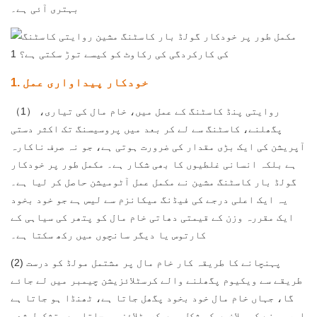
بہتری آئی ہے۔
1. خودکار پیداواری عمل
（1） روایتی پنڈ کاسٹنگ کے عمل میں، خام مال کی تیاری،
پگھلنے، کاسٹنگ سے لے کر بعد میں پروسیسنگ تک اکثر دستی
آپریشن کی ایک بڑی مقدار کی ضرورت ہوتی ہے، جو نہ صرف ناکارہ
ہے بلکہ انسانی غلطیوں کا بھی شکار ہے۔ مکمل طور پر خودکار
گولڈ بار کاسٹنگ مشین نے مکمل عمل آٹومیشن حاصل کر لیا ہے۔
یہ ایک اعلی درجے کی فیڈنگ میکانزم سے لیس ہے جو خود بخود
ایک مقررہ وزن کے قیمتی دھاتی خام مال کو پتھر کی سیاہی کے
کارتوس یا دیگر سانچوں میں رکھ سکتا ہے۔
(2) پہنچانے کا طریقہ کار خام مال پر مشتمل مولڈ کو درست
طریقے سے ویکیوم پگھلنے والے کرسٹلائزیشن چیمبر میں لے جائے
گا، جہاں خام مال خود بخود پگھل جاتا ہے، ٹھنڈا ہو جاتا ہے
اور سونے کی سلاخوں کی شکل میں کرسٹلائز ہو جاتا ہے۔ تشکیل شدہ