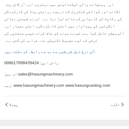
اور پہنچانے والی ٹیکنالوجی میں بہتری، اور آن لائن پتہ
لگانے اور کوالٹی کنٹرول کے ذریعے روایتی پنڈ کی کارکردگی
کی رکاوٹ کو کامیابی کے ساتھ توڑ دیا ہے۔ اس نے قیمتی دھاتی
انگوٹوں کی پیداوار میں اعلیٰ کارکردگی، اعلیٰ معیار اور
آٹومیشن حاصل کیا ہے، جس سے سونے کو صاف کرنے جیسی صنعتوں کی
ترقی کے لیے مضبوط تکنیکی مدد فراہم کی گئی ہے۔
آپ درج ذیل طریقوں سے ہم سے رابطہ کر سکتے ہیں:
واٹس ایپ: 008617898439424
ای میل:sales@hasungmachinery.com
ویب: www.hasungmachinery.com www.hasungcasting.com
اگلے
پچھلا