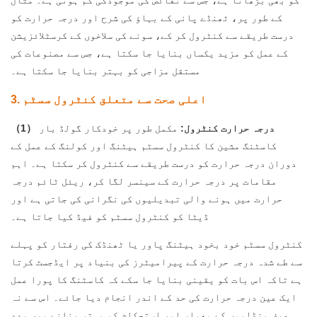
کو بھی بڑھاتا ہے، جس سے نقائص کی موجودگی کم ہوتی ہے۔ مثال
کے طور پر، ٹھنڈے پانی کے بہاؤ کی شرح اور درجہ حرارت کو
درست طریقے سے کنٹرول کر کے، سونے کی سلاخوں کے کرسٹلائزیشن
کے عمل کو مزید یکساں بنایا جا سکتا ہے، جس سے مصنوعات کی
مستقل مزاجی کو بہتر بنایا جا سکتا ہے۔
3. اعلی صحت سے متعلق کنٹرول سسٹم
（1） درجہ حرارت کنٹرول:
مکمل طور پر
خودکار گولڈ بار
کاسٹنگ مشین
کا کنٹرول سسٹم ہیٹنگ اور کولنگ کے عمل کے
دوران درجہ حرارت کو درست طریقے سے کنٹرول کر سکتا ہے۔ اہم
مقامات پر درجہ حرارت کے سینسر لگا کر، ریئل ٹائم درجہ
حرارت میں ہونے والی تبدیلیوں کی نگرانی کی جاتی ہے اور
ڈیٹا کو کنٹرول سسٹم کو فیڈ کیا جاتا ہے۔
کنٹرول سسٹم خود بخود ہیٹنگ پاور یا ٹھنڈک کی رفتار کو پہلے
سے طے شدہ درجہ حرارت کے پیرامیٹرز کی بنیاد پر ایڈجسٹ کرتا
ہے تاکہ اس بات کو یقینی بنایا جا سکے کہ کاسٹنگ کا پورا عمل
ایک عین درجہ حرارت کی حد کے اندر انجام دیا جائے۔ اس سے نہ
صرف پنڈلیوں کے معیار اور استحکام کو بہتر بنانے میں مدد