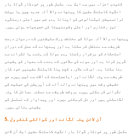
کلیدی اجزاء میں سے ایک ہے۔ مکمل طور پر خودکار گولڈ بار
انگوٹ کاسٹنگ مشین کا پہنچانے والا آلہ جدید چین یا بیلٹ
ٹرانسمیشن ٹیکنالوجی کو اپناتا ہے، جس میں اعلیٰ درستگی،
تیز رفتاری اور اعلیٰ وشوسنییتا کی خصوصیات ہوتی ہیں۔
پہنچانے والا آلہ مولڈ کو مختلف ورک سٹیشنوں کے درمیان درست
طریقے سے منتقل کر سکتا ہے اور پہنچانے کے عمل کے دوران
استحکام کو برقرار رکھتا ہے، مولڈ کے ہلنے یا ٹکرانے سے
گریز کرتا ہے اور سونے کی سلاخوں کے بننے کے معیار کو یقینی
بنا سکتا ہے۔ اس کے علاوہ، کچھ پنڈ کاسٹنگ مشینیں خود کار
طریقے سے پتہ لگانے اور ایڈجسٹمنٹ کے آلات سے لیس ہیں، جو
حقیقی وقت میں پہنچانے والے آلے کے آپریشن کی حیثیت کی
نگرانی کر سکتی ہیں، بروقت طریقے سے ممکنہ مسائل کا پتہ
لگاسکتی ہیں اور حل کرسکتی ہیں، اور پیداوار کے تسلسل کو
یقینی بناتی ہیں۔
5. آن لائن پتہ لگانے اور کوالٹی کنٹرول
مکمل طور پر خودکار گولڈ بار انگوٹ کاسٹنگ مشین ایک آن لائن