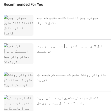
Recommended For You
جیولری چین ڈائمنڈ کٹنگ مشین کے لیے
مکمل گائیڈ
ڈبل لائن اینیلنگ فرنس | دھاتی وائر ہیٹ
ٹریٹمنٹ
عام وائر رولنگ مشین کے مسئلے کو کیسے حل
کریں؟
ٹکسال سونے کی سلاخیں کیسے بنتی ہیں؟
ہاسونگ سے مکمل پیداواری حل