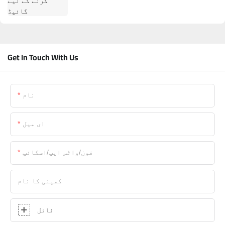
Get In Touch With Us
نام
ای میل
فون/واٹس ایپ/اسکائپ
کمپنی کا نام
فائل