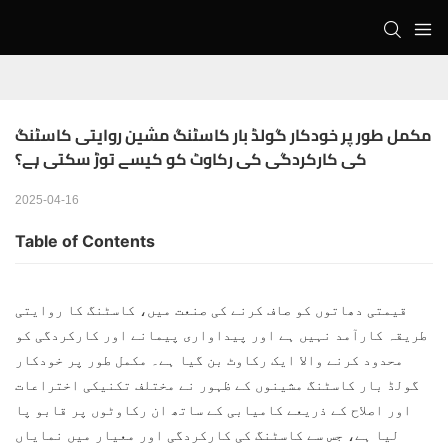
مکمل طور پر خودکار گولڈ بار کاسٹنگ مشین روایتی کاسٹنگ 
کی کارکردگی کی رکاوٹ کو کیسے توڑ سکتی ہے؟
2025-04-16
Table of Contents
قیمتی دھاتوں کو صاف کرنے کی صنعت میں، کاسٹنگ کا روایتی
طریقہ کارآمد نہیں ہے اور پیداواری پیمانے اور کارکردگی کو
محدود کرنے والا ایک رکاوٹ بن گیا ہے۔ مکمل طور پر خودکار
گولڈ بار کاسٹنگ مشینوں
کے ظہور نے مختلف تکنیکی اختراعات
اور اصلاح کے ذریعے کامیابی کے ساتھ ان رکاوٹوں پر قابو پا
لیا ہے، جس سے کاسٹنگ کی کارکردگی اور معیار میں نمایاں