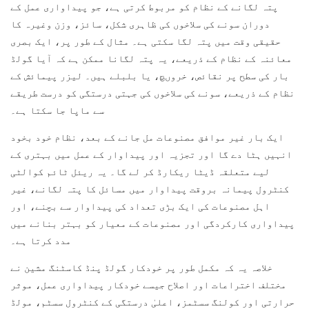
پتہ لگانے کے نظام کو مربوط کرتی ہے، جو پیداواری عمل کے
دوران سونے کی سلاخوں کی ظاہری شکل، سائز، وزن وغیرہ کا
حقیقی وقت میں پتہ لگا سکتی ہے۔ مثال کے طور پر، ایک بصری
معائنہ کے نظام کے ذریعے، یہ پتہ لگانا ممکن ہے کہ آیا گولڈ
بار کی سطح پر نقائص، خروںچ، یا بلبلے ہیں۔ لیزر پیمائش کے
نظام کے ذریعے، سونے کی سلاخوں کی جہتی درستگی کو درست طریقے
سے ماپا جا سکتا ہے۔
ایک بار غیر موافق مصنوعات مل جانے کے بعد، نظام خود بخود
انہیں ہٹا دے گا اور تجزیہ اور پیداوار کے عمل میں بہتری کے
لیے متعلقہ ڈیٹا ریکارڈ کر لے گا۔ یہ ریئل ٹائم کوالٹی
کنٹرول پیمانہ بروقت پیداوار میں مسائل کا پتہ لگانے، غیر
اہل مصنوعات کی ایک بڑی تعداد کی پیداوار سے بچنے، اور
پیداواری کارکردگی اور مصنوعات کے معیار کو بہتر بنانے میں
مدد کرتا ہے۔
خلاصہ یہ کہ مکمل طور پر خودکار گولڈ پنڈ کاسٹنگ مشین نے
مختلف اختراعات اور اصلاح جیسے خودکار پیداواری عمل، موثر
حرارتی اور کولنگ سسٹمز، اعلیٰ درستگی کے کنٹرول سسٹم، مولڈ