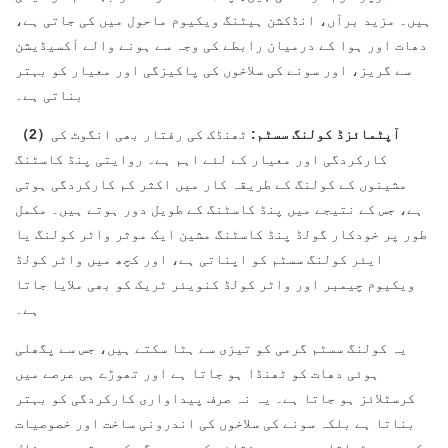
ہیں۔ مزید برآں، انڈکشن ہیٹنگ ویکیوم ماحول میں کی جاتی ہے،
دھات اور ہوا کے درمیان رابطے کی وجہ سے ہونے والے آکسیڈیشن
سے گریز، اور سونے کی سلاخوں کی پاکیزگی اور معیار کو بہتر
بناتی ہے۔
（2）آپٹمائزڈ کولنگ سسٹم:
ٹھنڈک کی رفتار بھی انگوٹ کی
کارکردگی اور معیار کے لئے اہم ہے۔ روایتی پنڈ کاسٹنگ
مشینوں کے کولنگ کے طریقہ کار میں اکثر کم کارکردگی ہوتی
ہے، جس کے نتیجے میں پنڈ کاسٹنگ کے طویل دور ہوتے ہیں۔ مکمل
طور پر خودکار گولڈ پنڈ کاسٹنگ مشین ایک موثر واٹر کولنگ یا
ایئر کولنگ سسٹم کو اپناتی ہے، اور کچھ میں واٹر کولڈ
ویکیوم چیمبر اور واٹر کولڈ کنویئر ٹریک کو بھی ملایا جاتا
ہے۔
یہ کولنگ سسٹم گرمی کو تیزی سے ہٹا سکتے ہیں، جس سے پگھلی
ہوئی دھات کو ٹھنڈا ہو جاتا ہے اور تھوڑے ہی عرصے میں
کرسٹلائز ہو جاتا ہے۔ یہ نہ صرف پیداواری کارکردگی کو بہتر
بناتا ہے بلکہ سونے کی سلاخوں کی اندرونی ساخت اور خصوصیات