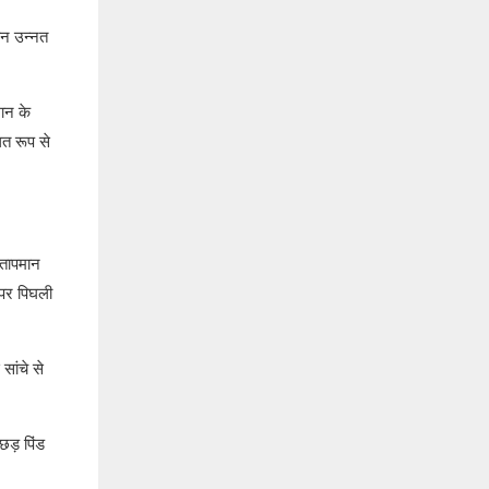
शीन उन्नत
ान के
ित रूप से
।
 तापमान
 पर पिघली
सांचे से
छड़ पिंड