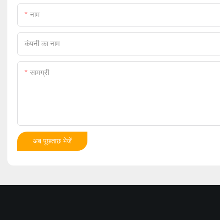
नाम
कंपनी का नाम
सामग्री
अब पूछताछ भेजें