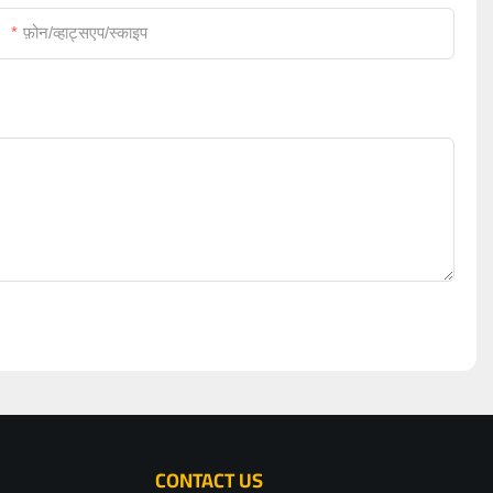
फ़ोन/व्हाट्सएप/स्काइप
CONTACT US