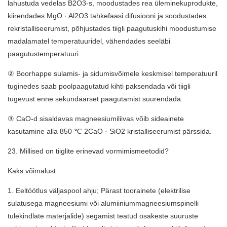
lahustuda vedelas B2O3-s, moodustades rea üleminekuprodukte,
kiirendades MgO · Al2O3 tahkefaasi difusiooni ja soodustades
rekristalliseerumist, põhjustades tiigli paagutuskihi moodustumise
madalamatel temperatuuridel, vähendades seeläbi
paagutustemperatuuri.
② Boorhappe sulamis- ja sidumisvõimele keskmisel temperatuuril
tuginedes saab poolpaagutatud kihti paksendada või tiigli
tugevust enne sekundaarset paagutamist suurendada.
③ CaO-d sisaldavas magneesiumiliivas võib sideainete
kasutamine alla 850 ℃ 2CaO · SiO2 kristalliseerumist pärssida.
23. Millised on tiiglite erinevad vormimismeetodid?
Kaks võimalust.
1. Eeltöötlus väljaspool ahju; Pärast toorainete (elektrilise
sulatusega magneesiumi või alumiiniummagneesiumspinelli
tulekindlate materjalide) segamist teatud osakeste suuruste