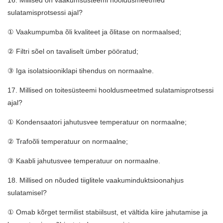
16. Millised on vaakumsüsteemi hooldusmeetmed
sulatamisprotsessi ajal?
① Vaakumpumba õli kvaliteet ja õlitase on normaalsed;
② Filtri sõel on tavaliselt ümber pööratud;
③ Iga isolatsiooniklapi tihendus on normaalne.
17. Millised on toitesüsteemi hooldusmeetmed sulatamisprotsessi
ajal?
① Kondensaatori jahutusvee temperatuur on normaalne;
② Trafoõli temperatuur on normaalne;
③ Kaabli jahutusvee temperatuur on normaalne.
18. Millised on nõuded tiiglitele vaakuminduktsioonahjus
sulatamisel?
① Omab kõrget termilist stabiilsust, et vältida kiire jahutamise ja