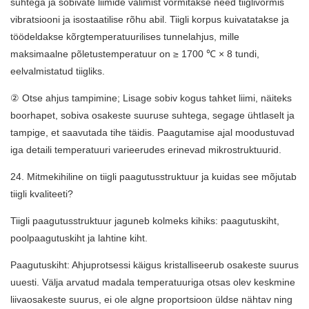
suhtega ja sobivate liimide valimist vormitakse need tiiglivormis
vibratsiooni ja isostaatilise rõhu abil. Tiigli korpus kuivatatakse ja
töödeldakse kõrgtemperatuurilises tunnelahjus, mille
maksimaalne põletustemperatuur on ≥ 1700 ℃ × 8 tundi,
eelvalmistatud tiigliks.
② Otse ahjus tampimine; Lisage sobiv kogus tahket liimi, näiteks
boorhapet, sobiva osakeste suuruse suhtega, segage ühtlaselt ja
tampige, et saavutada tihe täidis. Paagutamise ajal moodustuvad
iga detaili temperatuuri varieerudes erinevad mikrostruktuurid.
24. Mitmekihiline on tiigli paagutusstruktuur ja kuidas see mõjutab
tiigli kvaliteeti?
Tiigli paagutusstruktuur jaguneb kolmeks kihiks: paagutuskiht,
poolpaagutuskiht ja lahtine kiht.
Paagutuskiht: Ahjuprotsessi käigus kristalliseerub osakeste suurus
uuesti. Välja arvatud madala temperatuuriga otsas olev keskmine
liivaosakeste suurus, ei ole algne proportsioon üldse nähtav ning