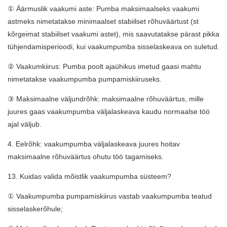
① Äärmuslik vaakumi aste: Pumba maksimaalseks vaakumi
astmeks nimetatakse minimaalset stabiilset rõhuväärtust (st
kõrgeimat stabiilset vaakumi astet), mis saavutatakse pärast pikka
tühjendamisperioodi, kui vaakumpumba sisselaskeava on suletud.
② Vaakumkiirus: Pumba poolt ajaühikus imetud gaasi mahtu
nimetatakse vaakumpumba pumpamiskiiruseks.
③ Maksimaalne väljundrõhk: maksimaalne rõhuväärtus, mille
juures gaas vaakumpumba väljalaskeava kaudu normaalse töö
ajal väljub.
4. Eelrõhk: vaakumpumba väljalaskeava juures hoitav
maksimaalne rõhuväärtus ohutu töö tagamiseks.
13. Kuidas valida mõistlik vaakumpumba süsteem?
① Vaakumpumba pumpamiskiirus vastab vaakumpumba teatud
sisselaskerõhule;