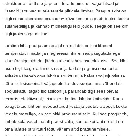
struktuur on ühtlane ja peen. Terade piirid on väga kitsad ja
lisandid jaotuvad uutele terade piiridele ümber. Paagutuskiht on
tiigli seina sisemises osas asuv kõva kest, mis puutub otse kokku
sulametalliga ja kannab mitmesuguseid jõude, seega on see kiht
tiigli jaoks väga oluline.
Lahtine kiht: paagutamise ajal on isolatsioonikihi lähedal
temperatuur madal ja magneesiumliiv ei saa paagutada ega
klaasfaasiga siduda, jäädes täiesti lahtisesse olekusse. See kiht
asub tiigli kõige välimises osas ja täidab järgmisi eesmärke:
esiteks väheneb oma lahtise struktuuri ja halva soojusjuhtivuse
tõttu tiigli siseseinalt väljapoole kanduv soojus, mis vähendab
soojuskadu, tagab isolatsiooni ja parandab tiigli sees olevat
termilist efektiivsust; teiseks on lahtine kiht ka kaitsekiht. Kuna
paagutatud kiht on moodustanud kesta ja puutub otseselt kokku
vedela metalliga, on see altid pragunemisele. Kui see praguneb,
imbub sula vedel metall praost välja, samas kui lahtine kiht on
oma lahtise struktuuri tõttu vähem altid pragunemisele.