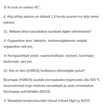
③ R-nurk on umbes 45°;
4. Ahju põhja paksus on üldiselt 1,5 korda suurem kui ahju seina
paksus.
21. Milliseid liime kasutatakse tavaliselt tiiglite sõlmimiseks?
① Orgaaniline aine: dekstriin, tselluloosijäätmete vedelik,
orgaaniline vaik jne;
② Anorgaanilised ained: naatriumsilikaat, soolvesi, boorhape,
karbonaat, savi jne.
22. Mis on liimi (H3BO3) funktsioon sõlmetiiglite puhul?
Boorhape (H3BO3) suudab normaalsetes tingimustes alla 300 ℃
kuumutamisel kogu niiskuse eemaldada ja seda nimetatakse
boorhappe anhüdriidiks (B2O3).
① Madalatel temperatuuridel võivad mõned MgO ja Al2O3