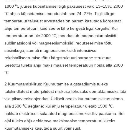
1800 ℃ juures küpsetamisel tiigli paksusest vaid 13–15%. 2000
℃ ahjus küpsetamisel moodustab see 24–27%. Tiigli kõrge
temperatuuritaluvust arvestades on parem kasutada kõrgemat
ahju temperatuuri, kuid see ei lähe kergesti liiga kõrgeks. Kui
temperatuur on üle 2000 ℃, moodustub magneesiumoksiidi
sublimatsiooni või magneesiumoksiidi redutseerimise tõttu
süsinikuga, samuti magneesiumoksiidi intensiivse
rekristalliseerumise tõttu kärgstruktuuri sarnane struktuur.
Seetõttu tuleks ahju maksimaalset temperatuuri hoida alla 2000
℃.
2 Kuumutamiskiirus: Kuumutamise algstaadiumis tuleks
tulekindlatest materjalidest niiskuse tõhusaks eemaldamiseks läbi
viia piisav eelsoojendus. Üldiselt peaks kuumutamiskiirus olema
alla 1500 ℃ aeglane; kui ahju temperatuur ületab 1500 ℃,
hakkab elektriliselt sulatatud magneesiumoksiidliiv paakuma. Sel
ajal tuleks ahju eeldatava maksimaalse temperatuuri kiireks
kuumutamiseks kasutada suurt võimsust.