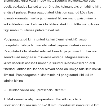
Sisemisest kihist välja imbuv metallivedelik blokeeritakse selle
poolt, pakkudes kaitset andurrõngale; kolmandaks on lahtine kiht
endiselt puhver. Kuna paagutatud kihist on saanud kõva kest,
toimub kuumutamisel ja jahutamisel üldine mahu paisumine ja
kokkutõmbumine. Lahtise kihi lahtise struktuuri tõttu mängib see
tiigli mahu muutuses puhverdavat rolli.
Poolpaagutatud kiht (tuntud ka kui üleminekukiht): asub
paagutatud kihi ja lahtise kihi vahel, jaguneb kaheks osaks.
Paagutatud kihi lähedal sulavad lisandid ja jaotuvad ümber või
seonduvad magneesiumliivaosakestega. Magneesiumiliiv
kristalliseerub osaliselt ümber ja suured liivaosakesed on eriti
tihedad; lahtise kihi lähedal olevad osad on liimiga täielikult kokku
liimitud. Poolpaagutatud kiht toimib nii paagutatud kihi kui ka
lahtise kihina.
25. Kuidas valida ahju protsessisüsteemi?
1. Maksimaalne ahju temperatuur: Kui sõlmega tiigli
isolatsioonikihi paksus on 5–10 mm, moodustab paagutatud kiht