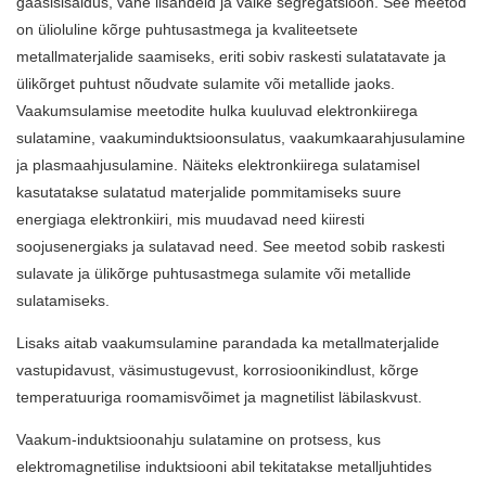
gaasisisaldus, vähe lisandeid ja väike segregatsioon. See meetod
on ülioluline kõrge puhtusastmega ja kvaliteetsete
metallmaterjalide saamiseks, eriti sobiv raskesti sulatatavate ja
ülikõrget puhtust nõudvate sulamite või metallide jaoks.
Vaakumsulamise meetodite hulka kuuluvad elektronkiirega
sulatamine, vaakuminduktsioonsulatus, vaakumkaarahjusulamine
ja plasmaahjusulamine. Näiteks elektronkiirega sulatamisel
kasutatakse sulatatud materjalide pommitamiseks suure
energiaga elektronkiiri, mis muudavad need kiiresti
soojusenergiaks ja sulatavad need. See meetod sobib raskesti
sulavate ja ülikõrge puhtusastmega sulamite või metallide
sulatamiseks.
Lisaks aitab vaakumsulamine parandada ka metallmaterjalide
vastupidavust, väsimustugevust, korrosioonikindlust, kõrge
temperatuuriga roomamisvõimet ja magnetilist läbilaskvust.
Vaakum-induktsioonahju
sulatamine on protsess, kus
elektromagnetilise induktsiooni abil tekitatakse metalljuhtides