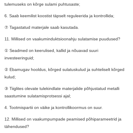
tulemuseks on kõrge sulami puhtusaste;
6. Saab keemilist koostist täpselt reguleerida ja kontrollida;
⑦ Tagastatud materjale saab kasutada.
11. Millised on vaakuminduktsioonahju sulatamise puudused?
① Seadmed on keerulised, kallid ja nõuavad suuri
investeeringuid;
② Ebamugav hooldus, kõrged sulatuskulud ja suhteliselt kõrged
kulud;
③ Tiiglites olevate tulekindlate materjalide põhjustatud metalli
saastumine sulatamisprotsessi ajal;
4. Tootmispartii on väike ja kontrollikoormus on suur.
12. Millised on vaakumpumpade peamised põhiparameetrid ja
tähendused?