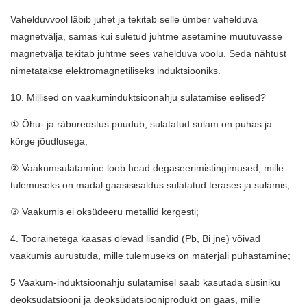
Vahelduvvool läbib juhet ja tekitab selle ümber vahelduva
magnetvälja, samas kui suletud juhtme asetamine muutuvasse
magnetvälja tekitab juhtme sees vahelduva voolu. Seda nähtust
nimetatakse elektromagnetiliseks induktsiooniks.
10. Millised on vaakuminduktsioonahju sulatamise eelised?
① Õhu- ja räbureostus puudub, sulatatud sulam on puhas ja
kõrge jõudlusega;
② Vaakumsulatamine loob head degaseerimistingimused, mille
tulemuseks on madal gaasisisaldus sulatatud terases ja sulamis;
③ Vaakumis ei oksüdeeru metallid kergesti;
4. Toorainetega kaasas olevad lisandid (Pb, Bi jne) võivad
vaakumis aurustuda, mille tulemuseks on materjali puhastamine;
5 Vaakum-induktsioonahju sulatamisel saab kasutada süsiniku
deoksüdatsiooni ja deoksüdatsiooniprodukt on gaas, mille