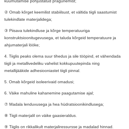
kuumutamise põhjustatud pragunemist;
② Omab kõrget keemilist stabiilsust, et vältida tiigli saastumist
tulekindlate materjalidega;
③ Piisava tulekindluse ja kõrge temperatuuriga
konstruktsioonitugevusega, et taluda kõrgeid temperatuure ja
ahjumaterjali lööke;
4. Tiiglis peaks olema suur tihedus ja sile tööpind, et vähendada
tiigli ja metallivedeliku vahelist kokkupuutepinda ning
metallijääkide adhesiooniastet tiigli pinnal.
5. Omab kõrgeid isoleerivaid omadusi;
6. Väike mahuline kahanemine paagutamise ajal;
⑦ Madala lenduvusega ja hea hüdratsioonikindlusega;
⑧ Tiigli materjalil on väike gaasieraldus.
⑨ Tiiglis on rikkalikult materjaliressursse ja madalad hinnad.