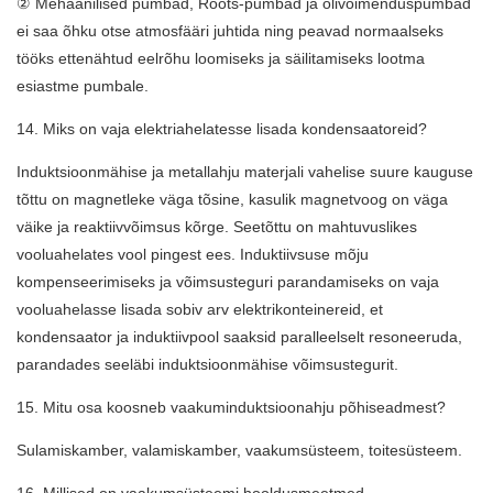
② Mehaanilised pumbad, Roots-pumbad ja õlivõimenduspumbad
ei saa õhku otse atmosfääri juhtida ning peavad normaalseks
tööks ettenähtud eelrõhu loomiseks ja säilitamiseks lootma
esiastme pumbale.
14. Miks on vaja elektriahelatesse lisada kondensaatoreid?
Induktsioonmähise ja metallahju materjali vahelise suure kauguse
tõttu on magnetleke väga tõsine, kasulik magnetvoog on väga
väike ja reaktiivvõimsus kõrge. Seetõttu on mahtuvuslikes
vooluahelates vool pingest ees. Induktiivsuse mõju
kompenseerimiseks ja võimsusteguri parandamiseks on vaja
vooluahelasse lisada sobiv arv elektrikonteinereid, et
kondensaator ja induktiivpool saaksid paralleelselt resoneeruda,
parandades seeläbi induktsioonmähise võimsustegurit.
15. Mitu osa koosneb vaakuminduktsioonahju põhiseadmest?
Sulamiskamber, valamiskamber, vaakumsüsteem, toitesüsteem.