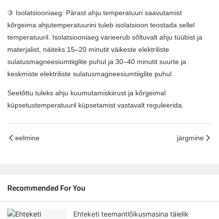
③ Isolatsiooniaeg: Pärast ahju temperatuuri saavutamist
kõrgeima ahjutemperatuurini tuleb isolatsioon teostada sellel
temperatuuril. Isolatsiooniaeg varieerub sõltuvalt ahju tüübist ja
materjalist, näiteks 15–20 minutit väikeste elektriliste
sulatusmagneesiumtiiglite puhul ja 30–40 minutit suurte ja
keskmiste elektriliste sulatusmagneesiumtiiglite puhul.
Seetõttu tuleks ahju kuumutamiskiirust ja kõrgeimal
küpsetustemperatuuril küpsetamist vastavalt reguleerida.
eelmine
järgmine
Recommended For You
Ehteketi teemantlõikusmasina täielik