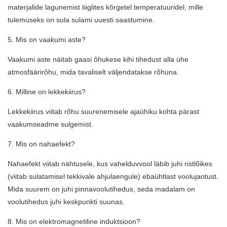
materjalide lagunemist tiiglites kõrgetel temperatuuridel, mille
tulemuseks on sula sulami uuesti saastumine.
5. Mis on vaakumi aste?
Vaakumi aste näitab gaasi õhukese kihi tihedust alla ühe
atmosfäärirõhu, mida tavaliselt väljendatakse rõhuna.
6. Milline on lekkekiirus?
Lekkekiirus viitab rõhu suurenemisele ajaühiku kohta pärast
vaakumseadme sulgemist.
7. Mis on nahaefekt?
Nahaefekt viitab nähtusele, kus vahelduvvool läbib juhi ristlõikes
(viitab sulatamisel tekkivale ahjulaengule) ebaühtlast voolujaotust.
Mida suurem on juhi pinnavoolutihedus, seda madalam on
voolutihedus juhi keskpunkti suunas.
8. Mis on elektromagnetiline induktsioon?