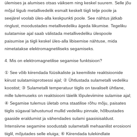
ülemises ja alumises otsas väiksem ning keskel suurem. Selle jõu
mõjul liigub metallivedelik esmalt keskelt tiigli telje poole ja
seejärel voolab üles-alla keskpunkti poole. See nähtus jätkab
ringlust, moodustades metallivedeliku ägeda liikumise. Tegeliku
sulatamise ajal saab välistada metallivedeliku ülespoole
paisumise ja tiigli keskel üles-alla libisemise nähtuse, mida
nimetatakse elektromagnetiliseks segamiseks.
4. Mis on elektromagnetilise segamise funktsioon?
① See võib kiirendada füüsikaliste ja keemiliste reaktsioonide
kiirust sulatamisprotsessi ajal; ② Ühtlustada sulametalli vedeliku
koostist; ③ Sulametalli temperatuur tiiglis on tavaliselt ühtlane,
mille tulemuseks on reaktsiooni täielik lõpuleviimine sulamise ajal;
④ Segamise tulemus ületab oma staatilise rõhu mõju, paisates
tiiglis sügaval lahustunud mullid vedeliku pinnale, hõlbustades
gaaside eraldumist ja vähendades sulami gaasisisaldust.
Intensiivne segamine soodustab sulametalli mehaanilist erosiooni
tiiglil, mõjutades selle eluiga; ⑥ Kiirendada tulekindlate