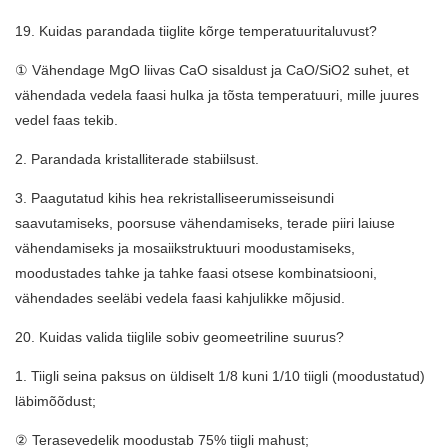
19. Kuidas parandada tiiglite kõrge temperatuuritaluvust?
① Vähendage MgO liivas CaO sisaldust ja CaO/SiO2 suhet, et
vähendada vedela faasi hulka ja tõsta temperatuuri, mille juures
vedel faas tekib.
2. Parandada kristalliterade stabiilsust.
3. Paagutatud kihis hea rekristalliseerumisseisundi
saavutamiseks, poorsuse vähendamiseks, terade piiri laiuse
vähendamiseks ja mosaiikstruktuuri moodustamiseks,
moodustades tahke ja tahke faasi otsese kombinatsiooni,
vähendades seeläbi vedela faasi kahjulikke mõjusid.
20. Kuidas valida tiiglile sobiv geomeetriline suurus?
1. Tiigli seina paksus on üldiselt 1/8 kuni 1/10 tiigli (moodustatud)
läbimõõdust;
② Terasevedelik moodustab 75% tiigli mahust;