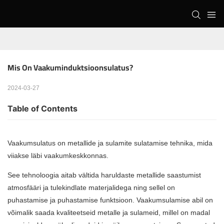
Mis On Vaakuminduktsioonsulatus?
2024-03-27
Table of Contents
Vaakumsulatus
on metallide ja sulamite sulatamise tehnika, mida
viiakse läbi vaakumkeskkonnas.
See tehnoloogia aitab vältida haruldaste metallide saastumist
atmosfääri ja tulekindlate materjalidega ning sellel on
puhastamise ja puhastamise funktsioon. Vaakumsulamise abil on
võimalik saada kvaliteetseid metalle ja sulameid, millel on madal