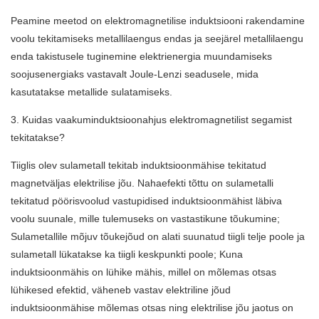
Peamine meetod on elektromagnetilise induktsiooni rakendamine
voolu tekitamiseks metallilaengus endas ja seejärel metallilaengu
enda takistusele tuginemine elektrienergia muundamiseks
soojusenergiaks vastavalt Joule-Lenzi seadusele, mida
kasutatakse metallide sulatamiseks.
3. Kuidas vaakuminduktsioonahjus elektromagnetilist segamist
tekitatakse?
Tiiglis olev sulametall tekitab induktsioonmähise tekitatud
magnetväljas elektrilise jõu. Nahaefekti tõttu on sulametalli
tekitatud pöörisvoolud vastupidised induktsioonmähist läbiva
voolu suunale, mille tulemuseks on vastastikune tõukumine;
Sulametallile mõjuv tõukejõud on alati suunatud tiigli telje poole ja
sulametall lükatakse ka tiigli keskpunkti poole; Kuna
induktsioonmähis on lühike mähis, millel on mõlemas otsas
lühikesed efektid, väheneb vastav elektriline jõud
induktsioonmähise mõlemas otsas ning elektrilise jõu jaotus on