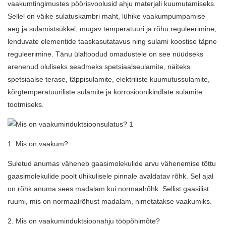
vaakumtingimustes pöörisvoolusid ahju materjali kuumutamiseks.
Sellel on väike sulatuskambri maht, lühike vaakumpumpamise
aeg ja sulamistsükkel, mugav temperatuuri ja rõhu reguleerimine,
lenduvate elementide taaskasutatavus ning sulami koostise täpne
reguleerimine. Tänu ülaltoodud omadustele on see nüüdseks
arenenud oluliseks seadmeks spetsiaalseulamite, näiteks
spetsiaalse terase, täppisulamite, elektriliste kuumutussulamite,
kõrgtemperatuuriliste sulamite ja korrosioonikindlate sulamite
tootmiseks.
1. Mis on vaakum?
Suletud anumas väheneb gaasimolekulide arvu vähenemise tõttu
gaasimolekulide poolt ühikulisele pinnale avaldatav rõhk. Sel ajal
on rõhk anuma sees madalam kui normaalrõhk. Sellist gaasilist
ruumi, mis on normaalrõhust madalam, nimetatakse vaakumiks.
2. Mis on vaakuminduktsioonahju tööpõhimõte?