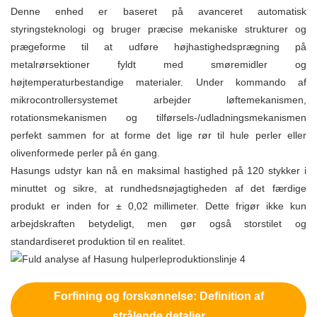
Denne enhed er baseret på avanceret automatisk
styringsteknologi og bruger præcise mekaniske strukturer og
prægeforme til at udføre højhastighedsprægning på
metalrørsektioner fyldt med smøremidler og
højtemperaturbestandige materialer. Under kommando af
mikrocontrollersystemet arbejder løftemekanismen,
rotationsmekanismen og tilførsels-/udladningsmekanismen
perfekt sammen for at forme det lige rør til hule perler eller
olivenformede perler på én gang.
Hasungs udstyr kan nå en maksimal hastighed på 120 stykker i
minuttet og sikre, at rundhedsnøjagtigheden af ​​det færdige
produkt er inden for ± 0,02 millimeter. Dette frigør ikke kun
arbejdskraften betydeligt, men gør også storstilet og
standardiseret produktion til en realitet.
Forfining og forskønnelse: Definition af
strålende detaljer