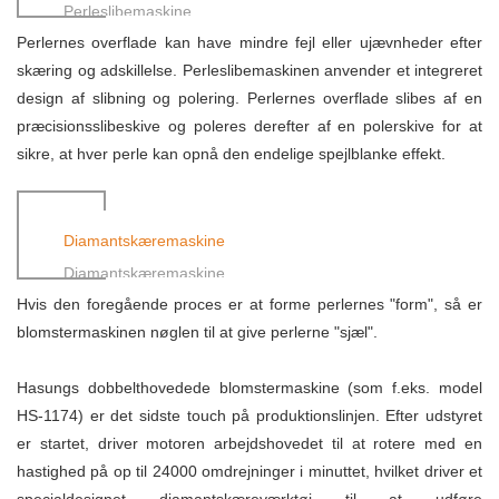
Perleslibemaskine
Perlernes overflade kan have mindre fejl eller ujævnheder efter
skæring og adskillelse. Perleslibemaskinen anvender et integreret
design af slibning og polering. Perlernes overflade slibes af en
præcisionsslibeskive og poleres derefter af en polerskive for at
sikre, at hver perle kan opnå den endelige spejlblanke effekt.
Diamantskæremaskine
Diamantskæremaskine
Hvis den foregående proces er at forme perlernes "form", så er
blomstermaskinen nøglen til at give perlerne "sjæl".
Hasungs dobbelthovedede blomstermaskine (som f.eks. model
HS-1174) er det sidste touch på produktionslinjen. Efter udstyret
er startet, driver motoren arbejdshovedet til at rotere med en
hastighed på op til 24000 omdrejninger i minuttet, hvilket driver et