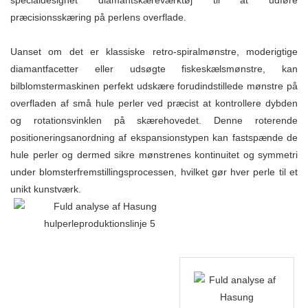
specialdesignet diamantskæreværktøj til at udføre
præcisionsskæring på perlens overflade.
Uanset om det er klassiske retro-spiralmønstre, moderigtige
diamantfacetter eller udsøgte fiskeskælsmønstre, kan
bilblomstermaskinen perfekt udskære forudindstillede mønstre på
overfladen af ​​små hule perler ved præcist at kontrollere dybden
og rotationsvinklen på skærehovedet. Denne roterende
positioneringsanordning af ekspansionstypen kan fastspænde de
hule perler og dermed sikre mønstrenes kontinuitet og symmetri
under blomsterfremstillingsprocessen, hvilket gør hver perle til et
unikt kunstværk.