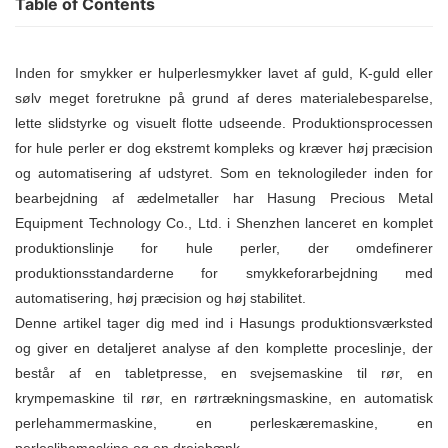
Table of Contents
Inden for smykker er hulperlesmykker lavet af guld, K-guld eller
sølv meget foretrukne på grund af deres materialebesparelse,
lette slidstyrke og visuelt flotte udseende. Produktionsprocessen
for hule perler er dog ekstremt kompleks og kræver høj præcision
og automatisering af udstyret. Som en teknologileder inden for
bearbejdning af ædelmetaller har
Hasung Precious Metal
Equipment Technology Co., Ltd.
i Shenzhen lanceret en komplet
produktionslinje for hule perler, der omdefinerer
produktionsstandarderne for smykkeforarbejdning med
automatisering, høj præcision og høj stabilitet.
Denne artikel tager dig med ind i Hasungs produktionsværksted
og giver en detaljeret analyse af den komplette proceslinje, der
består af en tabletpresse, en svejsemaskine til rør, en
krympemaskine til rør, en rørtrækningsmaskine, en automatisk
perlehammermaskine, en perleskæremaskine, en