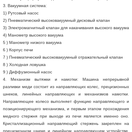
3. Вакуумная система:
1) Рутсовый насос
2
)
Пневматический высоковакуумный дисковый клапан
3
)
Электромагнитный клапан для накачивания высокого вакуума
4
)
Манометр высокого вакуума
5
)
Манометр низкого вакуума
6
)
Корпус печи
7
)
Пневматический высоковакуумный отражательный клапан
8
)
Холодная ловушка
9
)
Диффузионный насос
4. Механизм вытяжки и намотки: Машина непрерывной
разливки меди состоит из направляющих колес, прецизионных
шнеков, линейных направляющих и механизмов намотки.
Направляющее колесо выполняет функцию направляющего и
позиционирующего механизма, и первым этапом прохождения
медного стержня при выходе из печи является именно оно.
Кристаллизационный направляющий стержень закреплен на
прецизионном шнеке и линейном направляющем устройстве.