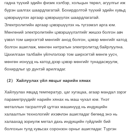
гадна түүхий эдийн физик хэлбэр, хольцын төрөл, агуулгыг иж
бүрэн шалгах шаардлагатай. Бохирдолтой түүхий эдийн хувьд
цэвэршүүлэх аргаар цэвэршүүлэх шаардлагатай.
Электролитийн аргаар цэвэршүүлэх нь түгээмэл арга юм.
Мөнгөний электролитийн цэвэршүүлэлтийг жишээ болгон авч
үзвэл том ширхэгтэй мөнгийг анод болгон, цэвэр мөнгийг катод
болгон ашиглаж, мөнгөн нитратын электролитэд байрлуулна.
Цахилгаан талбайн үйлчлэлээр том ширхэгтэй мөнгө уусч,
мөнгөн ионууд нь катод дээр цэвэр мөнгийг тунадасжуулж,
бохирдлыг үр дүнтэй арилгадаг.
（2） Хайлуулах үйл явцыг нарийн хянах
Хайлуулах явцад температур, цаг хугацаа, агаар мандал зэрэг
параметрүүдийг нарийн хянах нь маш чухал юм. Үнэт
металлын тасралтгүй цутгах машинууд нь индукцийн
халаалтын технологийг ихэвчлэн ашигладаг бөгөөд энэ нь
халаахад зориулж метал дахь индукцийн гүйдлийг бий
болгохын тулд хувьсах соронзон орныг ашигладаг. Түргэн