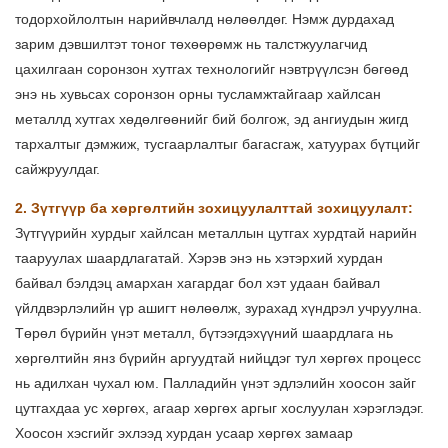
тодорхойлолтын нарийвчлалд нөлөөлдөг. Нэмж дурдахад
зарим дэвшилтэт тоног төхөөрөмж нь талстжуулагчид
цахилгаан соронзон хутгах технологийг нэвтрүүлсэн бөгөөд
энэ нь хувьсах соронзон орны тусламжтайгаар хайлсан
металлд хутгах хөдөлгөөнийг бий болгож, эд ангиудын жигд
тархалтыг дэмжиж, тусгаарлалтыг багасгаж, хатуурах бүтцийг
сайжруулдаг.
2. Зүтгүүр ба хөргөлтийн зохицуулалттай зохицуулалт:
Зүтгүүрийн хурдыг хайлсан металлын цутгах хурдтай нарийн
тааруулах шаардлагатай. Хэрэв энэ нь хэтэрхий хурдан
байвал бэлдэц амархан хагардаг бол хэт удаан байвал
үйлдвэрлэлийн үр ашигт нөлөөлж, зурахад хүндрэл учруулна.
Төрөл бүрийн үнэт металл, бүтээгдэхүүний шаардлага нь
хөргөлтийн янз бүрийн аргуудтай нийцдэг тул хөргөх процесс
нь адилхан чухал юм. Палладийн үнэт эдлэлийн хоосон зайг
цутгахдаа ус хөргөх, агаар хөргөх аргыг хослуулан хэрэглэдэг.
Хоосон хэсгийг эхлээд хурдан усаар хөргөх замаар