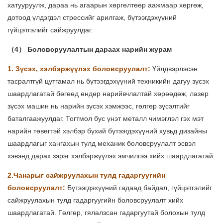
хатууруулж, дараа нь агаарын хөргөлтөөр аажмаар хөргөж,
дотоод үлдэгдэл стрессийг арилгаж, бүтээгдэхүүний
гүйцэтгэлийг сайжруулдаг.
（4） Боловсруулалтын дараах нарийн журам
1. Зүсэх, хэлбэржүүлэх боловсруулалт:
Үйлдвэрлэсэн
тасралтгүй цутгамал нь бүтээгдэхүүний техникийн дагуу зүсэх
шаардлагатай бөгөөд өндөр нарийвчлалтай хөрөөдөж, лазер
зүсэх машин нь нарийн зүсэх хэмжээс, гөлгөр зүсэлтийг
баталгаажуулдаг. Тогтмол бус үнэт металл чимэглэл гэх мэт
нарийн төвөгтэй хэлбэр бүхий бүтээгдэхүүний хувьд дизайны
шаардлагыг хангахын тулд механик боловсруулалт эсвэл
хэвэнд дарах зэрэг хэлбэржүүлэх эмчилгээ хийх шаардлагатай.
2.Чанарыг сайжруулахын тулд гадаргуугийн
боловсруулалт:
Бүтээгдэхүүний гадаад байдал, гүйцэтгэлийг
сайжруулахын тулд гадаргуугийн боловсруулалт хийх
шаардлагатай. Гөлгөр, гялалзсан гадаргуутай болохын тулд