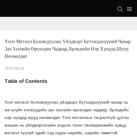
Үнэт Металл Боловсруулах Үйлдвэрт Бүтээгдэхүүний Чанар 
Зах Зээлийн Өрсөлдөх Чадвар, Брэндийн Нэр Хүндэд Шууд 
Нөлөөлдөг
2025-06-04
Table of Contents
Үнэт металл боловсруулах үйлдвэрт бүтээгдэхүүний чанар нь
аж ахуйн нэгжүүдийн зах зээлийн өрсөлдөх чадвар, брэндийн
нэр хүндэд шууд нөлөөлдөг. Үнэт металлын тасралтгүй цутгах
машин нь үйлдвэрлэлийн үндсэн тоног төхөөрөмжийн хувьд
металл түүхий эдийг хэд хэдэн нарийн, нарийн төвөгтэй