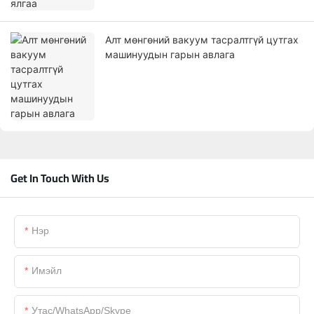
Алт мөнгөний вакуум тасралтгүй цутгах
машинуудын гарын авлага
Get In Touch With Us
Нэр
Имэйл
Утас/WhatsApp/Skype