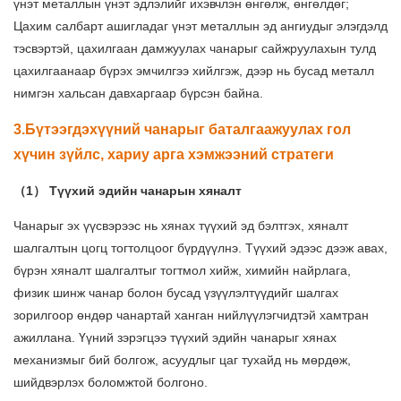
үнэт металлын үнэт эдлэлийг ихэвчлэн өнгөлж, өнгөлдөг;
Цахим салбарт ашигладаг үнэт металлын эд ангиудыг элэгдэлд
тэсвэртэй, цахилгаан дамжуулах чанарыг сайжруулахын тулд
цахилгаанаар бүрэх эмчилгээ хийлгэж, дээр нь бусад металл
нимгэн хальсан давхаргаар бүрсэн байна.
3.Бүтээгдэхүүний чанарыг баталгаажуулах гол
хүчин зүйлс, хариу арга хэмжээний стратеги
（1） Түүхий эдийн чанарын хяналт
Чанарыг эх үүсвэрээс нь хянах түүхий эд бэлтгэх, хяналт
шалгалтын цогц тогтолцоог бүрдүүлнэ. Түүхий эдээс дээж авах,
бүрэн хяналт шалгалтыг тогтмол хийж, химийн найрлага,
физик шинж чанар болон бусад үзүүлэлтүүдийг шалгах
зорилгоор өндөр чанартай ханган нийлүүлэгчидтэй хамтран
ажиллана. Үүний зэрэгцээ түүхий эдийн чанарыг хянах
механизмыг бий болгож, асуудлыг цаг тухайд нь мөрдөж,
шийдвэрлэх боломжтой болгоно.