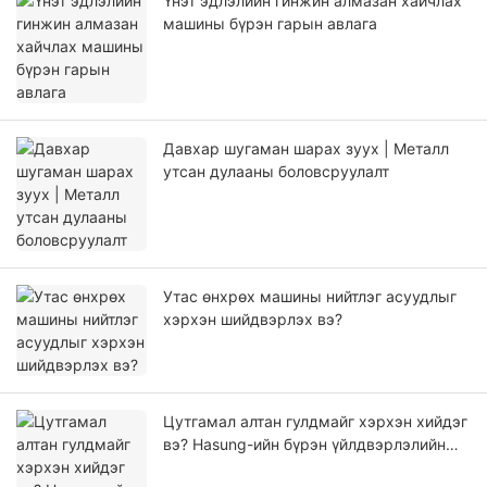
Үнэт эдлэлийн гинжин алмазан хайчлах
машины бүрэн гарын авлага
Давхар шугаман шарах зуух | Металл
утсан дулааны боловсруулалт
Утас өнхрөх машины нийтлэг асуудлыг
хэрхэн шийдвэрлэх вэ?
Цутгамал алтан гулдмайг хэрхэн хийдэг
вэ? Hasung-ийн бүрэн үйлдвэрлэлийн
шийдэл