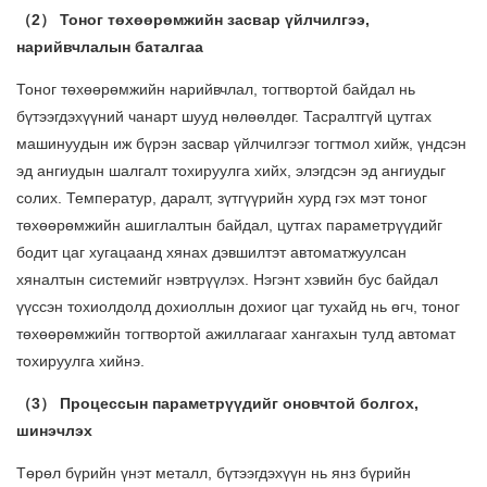
（2） Тоног төхөөрөмжийн засвар үйлчилгээ,
нарийвчлалын баталгаа
Тоног төхөөрөмжийн нарийвчлал, тогтвортой байдал нь
бүтээгдэхүүний чанарт шууд нөлөөлдөг. Тасралтгүй цутгах
машинуудын иж бүрэн засвар үйлчилгээг тогтмол хийж, үндсэн
эд ангиудын шалгалт тохируулга хийх, элэгдсэн эд ангиудыг
солих. Температур, даралт, зүтгүүрийн хурд гэх мэт тоног
төхөөрөмжийн ашиглалтын байдал, цутгах параметрүүдийг
бодит цаг хугацаанд хянах дэвшилтэт автоматжуулсан
хяналтын системийг нэвтрүүлэх. Нэгэнт хэвийн бус байдал
үүссэн тохиолдолд дохиоллын дохиог цаг тухайд нь өгч, тоног
төхөөрөмжийн тогтвортой ажиллагааг хангахын тулд автомат
тохируулга хийнэ.
（3） Процессын параметрүүдийг оновчтой болгох,
шинэчлэх
Төрөл бүрийн үнэт металл, бүтээгдэхүүн нь янз бүрийн