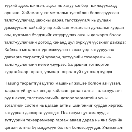
түүхий эдээс шингэн, эцэст нь хатуу хэлбэрт шилжүүлэхэд
оршино. Хайлмал үнэт металлыг тусгайлан боловсруулсан
талстжуулагчид шахсны дараа талстжуулагч нь дулаан
дамжуулалт сайтай учир хайлсан металлын дулааныг хурдан
авч, цутгамал бэлдэцийг хатууруулах анхны давхарга болох
талстжуулагчийн дотоод хананд цул бүрхүүл үүсэхийг дэмждэг.
Хайлсан металлыг үргэлжлүүлэн шахах үед хатууруулах
давхарга тасралтгүй зузаарч, зүтгүүрийн төхөөрөмж нь
талстжуулагчийн нөгөө үзүүрээс бэлдэцийг тогтвортой
хурдтайгаар гаргаж, улмаар тасралтгүй цутгахад хүрдэг.
Hasung
тасралтгүй цутгах машиныг жишээ болгон авч үзвэл,
тасралтгүй цутгах явцад хайлсан цагаан алтыг талстжуулагч
руу шахаж, талстжуулагчийн доторх хөргөлтийн усны
эргэлтийн систем нь цагаан алтны шингэнийг хурдан хөргөж,
хатуурсан давхарга үүсгэдэг. Платинум цутгамалуудыг
зүтгүүрийн төхөөрөмжөөр гаргаж аваад дараа нь янз бүрийн
цагаан алтны бүтээгдэхүүн болгон боловсруулдаг. Уламжлалт