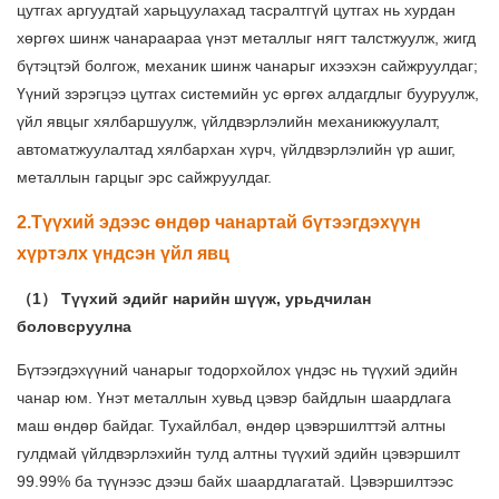
цутгах аргуудтай харьцуулахад тасралтгүй цутгах нь хурдан
хөргөх шинж чанараараа үнэт металлыг нягт талстжуулж, жигд
бүтэцтэй болгож, механик шинж чанарыг ихээхэн сайжруулдаг;
Үүний зэрэгцээ цутгах системийн ус өргөх алдагдлыг бууруулж,
үйл явцыг хялбаршуулж, үйлдвэрлэлийн механикжуулалт,
автоматжуулалтад хялбархан хүрч, үйлдвэрлэлийн үр ашиг,
металлын гарцыг эрс сайжруулдаг.
2.Түүхий эдээс өндөр чанартай бүтээгдэхүүн
хүртэлх үндсэн үйл явц
（1） Түүхий эдийг нарийн шүүж, урьдчилан
боловсруулна
Бүтээгдэхүүний чанарыг тодорхойлох үндэс нь түүхий эдийн
чанар юм. Үнэт металлын хувьд цэвэр байдлын шаардлага
маш өндөр байдаг. Тухайлбал, өндөр цэвэршилттэй алтны
гулдмай үйлдвэрлэхийн тулд алтны түүхий эдийн цэвэршилт
99.99% ба түүнээс дээш байх шаардлагатай. Цэвэршилтээс