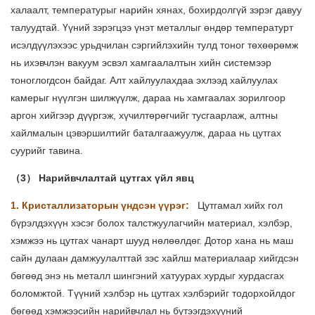
халаалт, температурыг нарийн хянах, бохирдолгүй зэрэг давуу
талуудтай. Үүний зэрэгцээ үнэт металлыг өндөр температурт
исэлдүүлэхээс урьдчилан сэргийлэхийн тулд тоног төхөөрөмж
нь ихэвчлэн вакуум эсвэл хамгаалалтын хийн системээр
тоноглогдсон байдаг. Алт хайлуулахдаа эхлээд хайлуулах
камерыг нүүлгэн шилжүүлж, дараа нь хамгаалах зорилгоор
аргон хийгээр дүүргэж, хүчилтөрөгчийг тусгаарлаж, алтны
хайлмалын цэвэршилтийг баталгаажуулж, дараа нь цутгах
суурийг тавина.
（3） Нарийвчлалтай цутгах үйл явц
1. Кристаллизаторын үндсэн үүрэг:
Цутгамал хийх гол
бүрэлдэхүүн хэсэг болох талстжуулагчийн материал, хэлбэр,
хэмжээ нь цутгах чанарт шууд нөлөөлдөг. Дотор хана нь маш
сайн дулаан дамжуулалттай зэс хайлш материалаар хийгдсэн
бөгөөд энэ нь металл шингэний хатуурах хурдыг хурдасгах
боломжтой. Түүний хэлбэр нь цутгах хэлбэрийг тодорхойлдог
бөгөөд хэмжээсийн нарийвчлал нь бүтээгдэхүүний