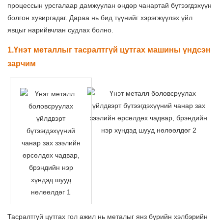
процессын урсгалаар дамжуулан өндөр чанартай бүтээгдэхүүн
болгон хувиргадаг. Дараа нь бид түүнийг хэрэгжүүлэх үйл
явцыг нарийвчлан судлах болно.
1.Үнэт металлыг
тасралтгүй цутгах машины үндсэн
зарчим
Тасралтгүй цутгах гол ажил нь металыг янз бүрийн хэлбэрийн