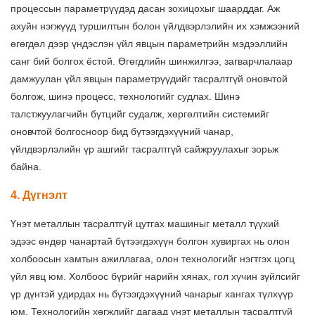
процессын параметрүүдэд дасан зохицохыг шаарддаг. Аж
ахуйн нэгжүүд туршилтын болон үйлдвэрлэлийн их хэмжээний
өгөгдөл дээр үндэслэн үйл явцын параметрийн мэдээллийн
санг бий болгох ёстой. Өгөгдлийн шинжилгээ, загварчлалаар
дамжуулан үйл явцын параметрүүдийг тасралтгүй оновчтой
болгож, шинэ процесс, технологийг судлах. Шинэ
талстжуулагчийн бүтцийг судалж, хөргөлтийн системийг
оновчтой болгосноор бид бүтээгдэхүүний чанар,
үйлдвэрлэлийн үр ашгийг тасралтгүй сайжруулахыг зорьж
байна.
4. Дүгнэлт
Үнэт металлын тасралтгүй цутгах машиныг металл түүхий
эдээс өндөр чанартай бүтээгдэхүүн болгон хувиргах нь олон
холбоосын хамтын ажиллагаа, олон технологийг нэгтгэх цогц
үйл явц юм. Холбоос бүрийг нарийн хянах, гол хүчин зүйлсийг
үр дүнтэй удирдах нь бүтээгдэхүүний чанарыг хангах түлхүүр
юм. Технологийн хөгжлийг дагаад үнэт металлын тасралтгүй