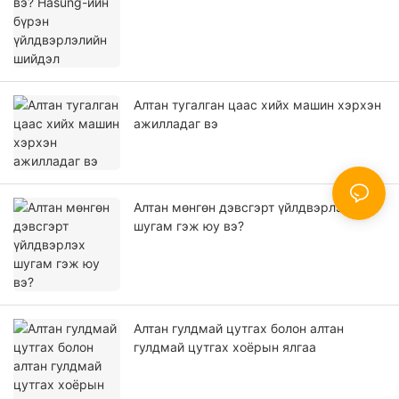
Алтан тугалган цаас хийх машин хэрхэн
ажилладаг вэ
Алтан мөнгөн дэвсгэрт үйлдвэрлэх
шугам гэж юу вэ?
Алтан гулдмай цутгах болон алтан
гулдмай цутгах хоёрын ялгаа