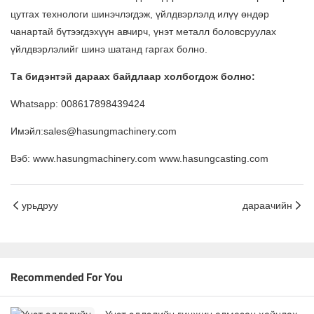
цутгах технологи шинэчлэгдэж, үйлдвэрлэлд илүү өндөр
чанартай бүтээгдэхүүн авчирч, үнэт металл боловсруулах
үйлдвэрлэлийг шинэ шатанд гаргах болно.
Та бидэнтэй дараах байдлаар холбогдож болно:
Whatsapp: 008617898439424
Имэйл:sales@hasungmachinery.com
Вэб: www.hasungmachinery.com www.hasungcasting.com
урьдруу
дараачийн
Recommended For You